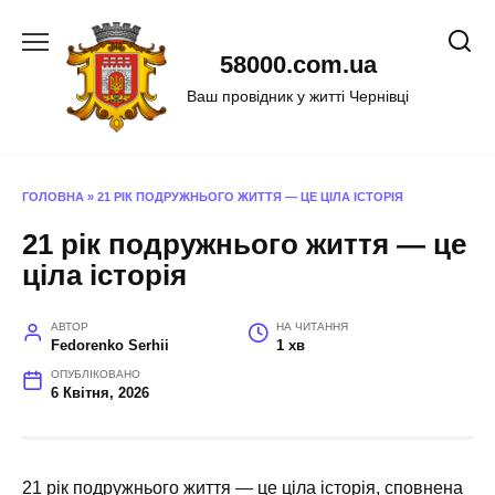
Перейти
до
58000.com.ua
вмісту
Ваш провідник у житті Чернівці
ГОЛОВНА
»
21 РІК ПОДРУЖНЬОГО ЖИТТЯ — ЦЕ ЦІЛА ІСТОРІЯ
21 рік подружнього життя — це
ціла історія
АВТОР
НА ЧИТАННЯ
Fedorenko Serhii
1 хв
ОПУБЛІКОВАНО
6 Квітня, 2026
21 рік подружнього життя — це ціла історія, сповнена