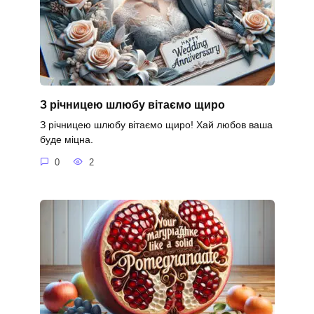
З річницею шлюбу вітаємо щиро
З річницею шлюбу вітаємо щиро! Хай любов ваша
буде міцна.
0
2