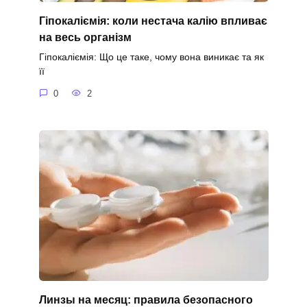
Гіпокаліємія: коли нестача калію впливає
на весь організм
Гіпокаліємія: Що це таке, чому вона виникає та як
її
0
2
Линзы на месяц: правила безопасного