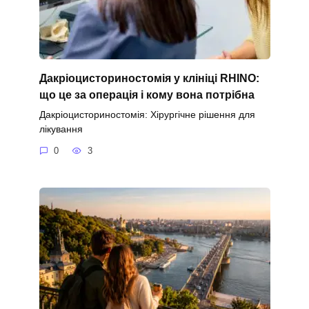
Дакріоцисториностомія у клініці RHINO:
що це за операція і кому вона потрібна
Дакріоцисториностомія: Хірургічне рішення для
лікування
0
3