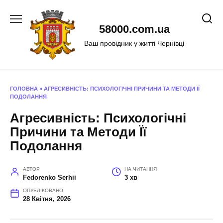
Перейти
до
58000.com.ua
вмісту
Ваш провідник у житті Чернівці
ГОЛОВНА
»
АГРЕСИВНІСТЬ: ПСИХОЛОГІЧНІ ПРИЧИНИ ТА МЕТОДИ ЇЇ
ПОДОЛАННЯ
Агресивність: Психологічні
Причини та Методи Її
Подолання
АВТОР
НА ЧИТАННЯ
Fedorenko Serhii
3 хв
ОПУБЛІКОВАНО
28 Квітня, 2026