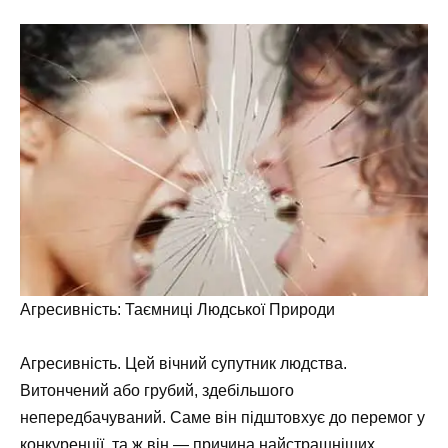
Агресивність: Таємниці Людської Природи
Агресивність. Цей вічний супутник людства.
Витончений або грубий, здебільшого
непередбачуваний. Саме він підштовхує до перемог у
конкуренції, та ж він — причина найстрашніших