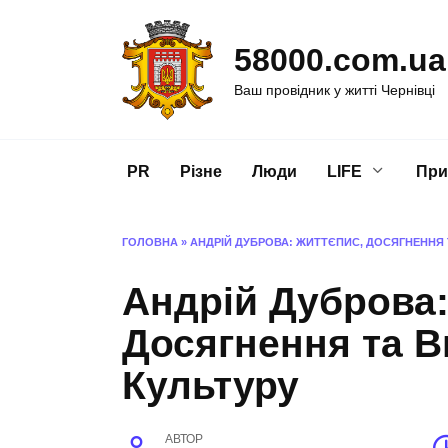
Перейти
до
58000.com.ua
вмісту
Ваш провідник у житті Чернівці
PR
Різне
Люди
LIFE
При
ГОЛОВНА
»
АНДРІЙ ДУБРОВА: ЖИТТЄПИС, ДОСЯГНЕННЯ 
Андрій Дуброва:
Досягнення та В
Культуру
АВТОР