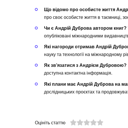
Що відомо про особисте життя Андр
про своє особисте життя в таємниці, зо
Чи є Андрій Дуброва автором книг?
опубліковані міжнародними видавницт
Які нагороди отримав Андрій Дубро
науку та технології на міжнародному рів
Як зв’язатися з Андрієм Дубровою?
доступна контактна інформація.
Які плани має Андрій Дуброва на м
дослідницьких проєктах та продовжува
Оцініть статтю