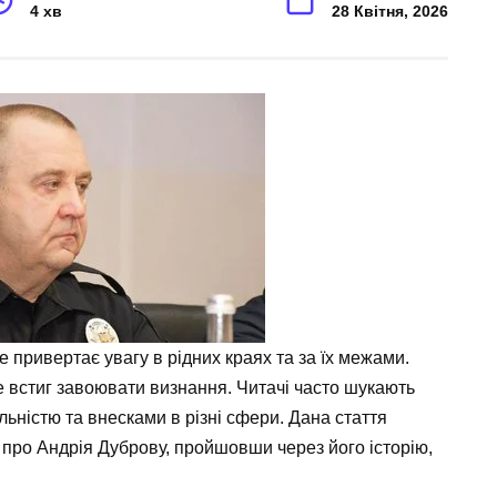
4 хв
28 Квітня, 2026
е привертає увагу в рідних краях та за їх межами.
же встиг завоювати визнання. Читачі часто шукають
льністю та внесками в різні сфери. Дана стаття
 про Андрія Дуброву, пройшовши через його історію,