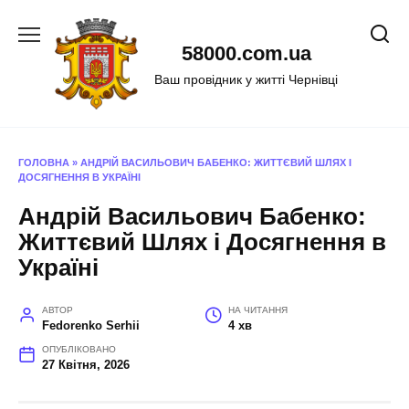
Перейти
до
58000.com.ua
вмісту
Ваш провідник у житті Чернівці
ГОЛОВНА
»
АНДРІЙ ВАСИЛЬОВИЧ БАБЕНКО: ЖИТТЄВИЙ ШЛЯХ І
ДОСЯГНЕННЯ В УКРАЇНІ
Андрій Васильович Бабенко:
Життєвий Шлях і Досягнення в
Україні
АВТОР
НА ЧИТАННЯ
Fedorenko Serhii
4 хв
ОПУБЛІКОВАНО
27 Квітня, 2026