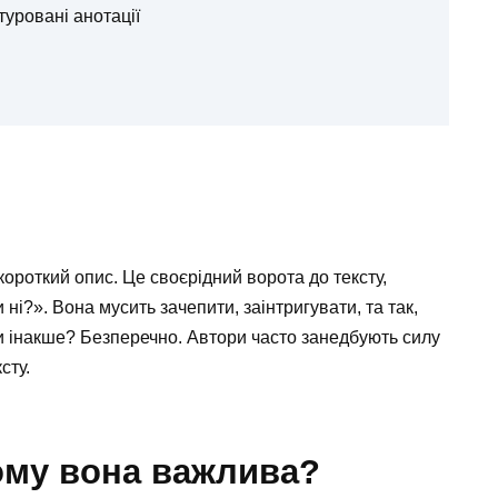
туровані анотації
короткий опис. Це своєрідний ворота до тексту,
 ні?». Вона мусить зачепити, заінтригувати, та так,
и інакше? Безперечно. Автори часто занедбують силу
сту.
чому вона важлива?