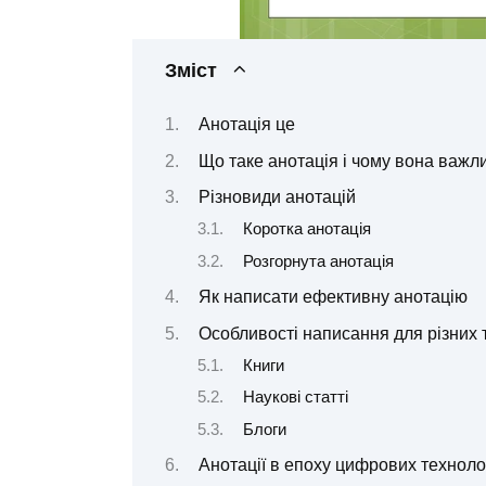
Зміст
Анотація це
Що таке анотація і чому вона важл
Різновиди анотацій
Коротка анотація
Розгорнута анотація
Як написати ефективну анотацію
Особливості написання для різних т
Книги
Наукові статті
Блоги
Анотації в епоху цифрових техноло