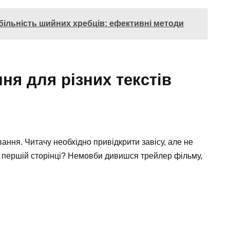
більність шийних хребців: ефективні методи
ня для різних текстів
ння. Читачу необхідно привідкрити завісу, але не
а першій сторінці? Немовби дивишся трейлер фільму,