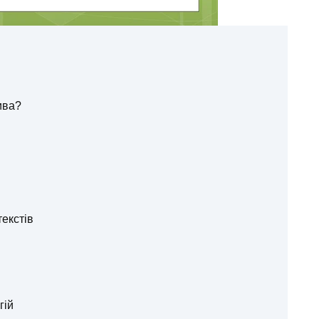
ива?
екстів
гій