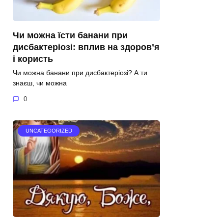
Чи можна їсти банани при
дисбактеріозі: вплив на здоров’я
і користь
Чи можна банани при дисбактеріозі? А ти
знаєш, чи можна
0
UNCATEGORIZED