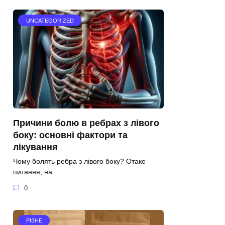
UNCATEGORIZED
Причини болю в ребрах з лівого
боку: основні фактори та
лікування
Чому болять ребра з лівого боку? Отаке
питання, на
0
РІЗНЕ