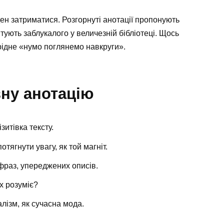
ден затриматися. Розгорнуті анотації пропонують
ятують заблукалого у величезній бібліотеці. Щось
єрідне «нумо поглянемо навкруги».
ну анотацію
зитівка тексту.
тягнути увагу, як той магніт.
 фраз, упереджених описів.
їх розуміє?
лізм, як сучасна мода.