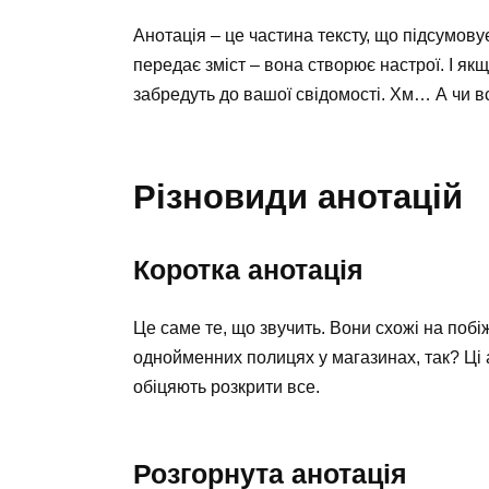
Анотація – це частина тексту, що підсумовує
передає зміст – вона створює настрої. І якщ
забредуть до вашої свідомості. Хм… А чи 
Різновиди анотацій
Коротка анотація
Це саме те, що звучить. Вони схожі на побі
однойменних полицях у магазинах, так? Ці 
обіцяють розкрити все.
Розгорнута анотація