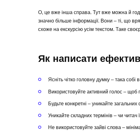
О, це вже інша справа. Тут вже можна й го
значно більше інформації. Вони – ті, що вр
схоже на екскурсію усім текстом. Таке сво
Як написати ефектив
Ясніть чітко головну думку – така собі ві
Використовуйте активний голос – щоб по
Будьте конкретні – уникайте загальних
Уникайте складних термінів – чи читач 
Не використовуйте зайві слова – мініма