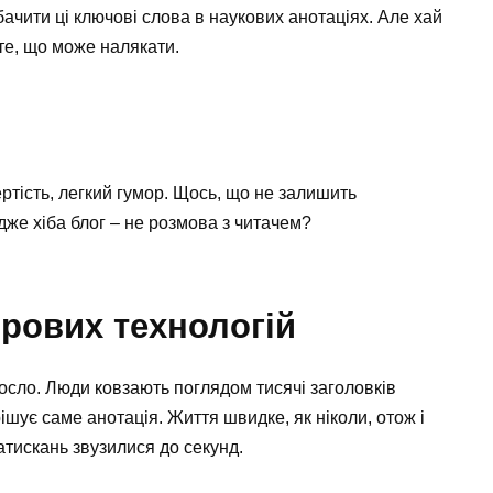
ачити ці ключові слова в наукових анотаціях. Але хай
те, що може налякати.
ертість, легкий гумор. Щось, що не залишить
дже хіба блог – не розмова з читачем?
фрових технологій
росло. Люди ковзають поглядом тисячі заголовків
ішує саме анотація. Життя швидке, як ніколи, отож і
атискань звузилися до секунд.