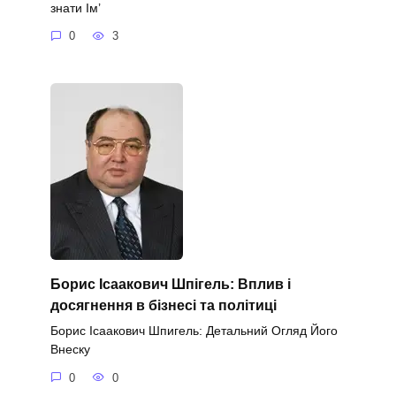
знати Ім’
0
3
Борис Ісаакович Шпігель: Вплив і
досягнення в бізнесі та політиці
Борис Ісаакович Шпигель: Детальний Огляд Його
Внеску
0
0