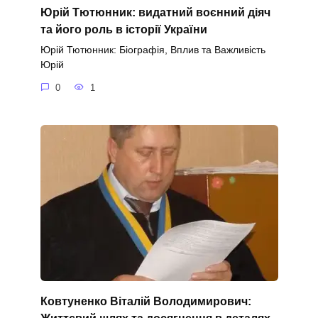
Юрій Тютюнник: видатний воєнний діяч
та його роль в історії України
Юрій Тютюнник: Біографія, Вплив та Важливість
Юрій
0
1
Ковтуненко Віталій Володимирович:
Життєвий шлях та досягнення в деталях