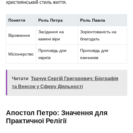
християнський стиль життя.
Поняття
Роль Петра
Роль Павла
Засідання на
Зорієнтованість на
Віровчення
камені віри
благодать
Проповідь для
Проповідь для
Місіонерство
євреїв
язичників
Читати
Ткачук Сергій Григорович: Біографія
та Внесок у Сферу Діяльності
Апостол Петро: Значення для
Практичної Релігії