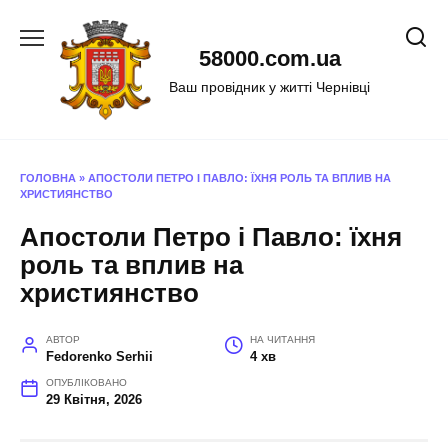
Перейти
до
58000.com.ua
вмісту
Ваш провідник у житті Чернівці
ГОЛОВНА
»
АПОСТОЛИ ПЕТРО І ПАВЛО: ЇХНЯ РОЛЬ ТА ВПЛИВ НА
ХРИСТИЯНСТВО
Апостоли Петро і Павло: їхня
роль та вплив на
християнство
АВТОР
НА ЧИТАННЯ
Fedorenko Serhii
4 хв
ОПУБЛІКОВАНО
29 Квітня, 2026