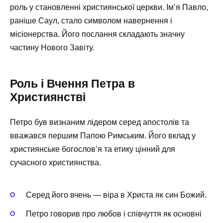
роль у становленні християнської церкви. Ім’я Павло,
раніше Саул, стало символом навернення і
місіонерства. Його послання складають значну
частину Нового Завіту.
Роль і Вчення Петра в
Християнстві
Петро був визнаним лідером серед апостолів та
вважався першим Папою Римським. Його вклад у
християнське богослов’я та етику цінний для
сучасного християнства.
Серед його вчень — віра в Христа як син Божий.
Петро говорив про любов і співчуття як основні