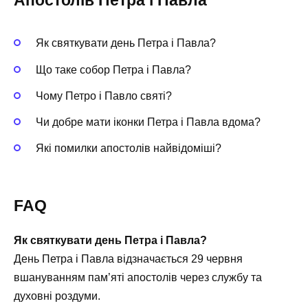
Апостолів Петра і Павла
Як святкувати день Петра і Павла?
Що таке собор Петра і Павла?
Чому Петро і Павло святі?
Чи добре мати іконки Петра і Павла вдома?
Які помилки апостолів найвідоміші?
FAQ
Як святкувати день Петра і Павла?
День Петра і Павла відзначається 29 червня
вшануванням пам’яті апостолів через службу та
духовні роздуми.