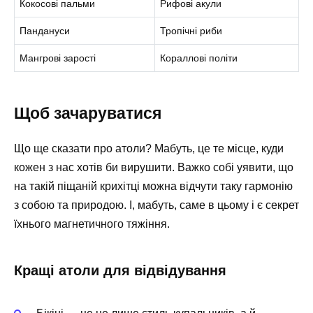
Кокосові пальми
Рифові акули
Пандануси
Тропічні риби
Мангрові зарості
Кораллові політи
Щоб зачаруватися
Що ще сказати про атоли? Мабуть, це те місце, куди
кожен з нас хотів би вирушити. Важко собі уявити, що
на такій піщаній крихітці можна відчути таку гармонію
з собою та природою. І, мабуть, саме в цьому і є секрет
їхнього магнетичного тяжіння.
Кращі атоли для відвідування