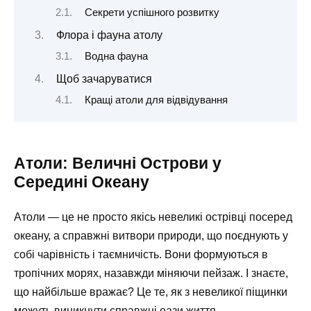
Секрети успішного розвитку
Флора і фауна атолу
Водна фауна
Щоб зачаруватися
Кращі атоли для відвідування
Атоли: Величні Острови у
Середині Океану
Атоли — це не просто якісь невеликі острівці посеред
океану, а справжні витвори природи, що поєднують у
собі чарівність і таємничість. Вони формуються в
тропічних морях, назавжди міняючи пейзаж. І знаєте,
що найбільше вражає? Це те, як з невеликої піщинки
можуть виникнути справжні оази життя.