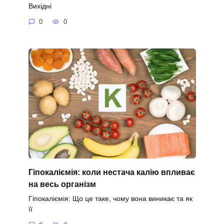
Вихідні
0
0
Гіпокаліємія: коли нестача калію впливає
на весь організм
Гіпокаліємія: Що це таке, чому вона виникає та як
її