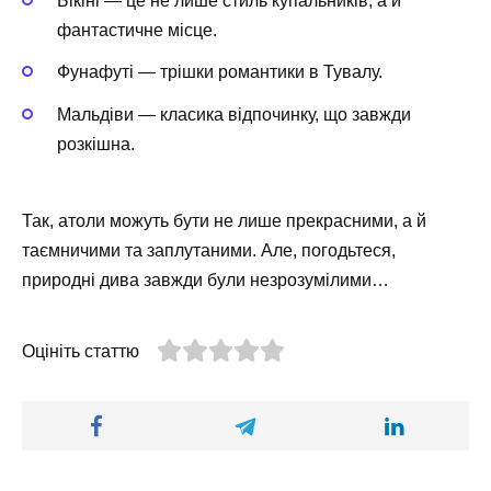
Бікіні — це не лише стиль купальників, а й
фантастичне місце.
Фунафуті — трішки романтики в Тувалу.
Мальдіви — класика відпочинку, що завжди
розкішна.
Так, атоли можуть бути не лише прекрасними, а й
таємничими та заплутаними. Але, погодьтеся,
природні дива завжди були незрозумілими…
Оцініть статтю