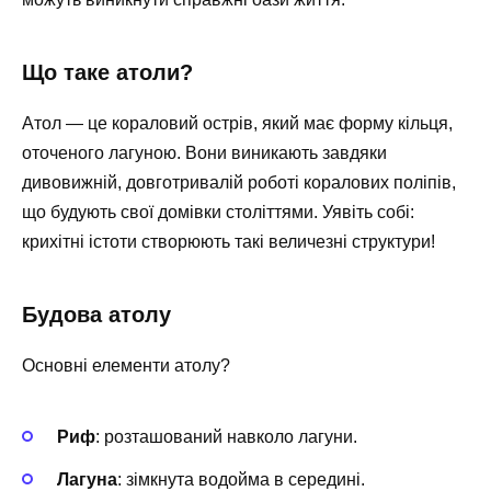
Що таке атоли?
Атол — це кораловий острів, який має форму кільця,
оточеного лагуною. Вони виникають завдяки
дивовижній, довготривалій роботі коралових поліпів,
що будують свої домівки століттями. Уявіть собі:
крихітні істоти створюють такі величезні структури!
Будова атолу
Основні елементи атолу?
Риф
: розташований навколо лагуни.
Лагуна
: зімкнута водойма в середині.