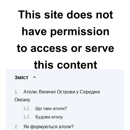
Зміст
Атоли: Величні Острови у Середині
Океану
Що таке атоли?
Будова атолу
Як формуються атоли?