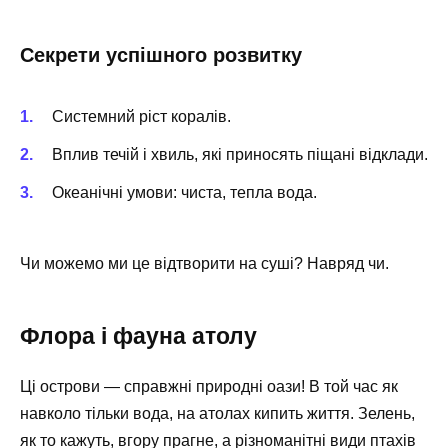
Секрети успішного розвитку
Системний ріст коралів.
Вплив течій і хвиль, які приносять піщані відклади.
Океанічні умови: чиста, тепла вода.
Чи можемо ми це відтворити на суші? Навряд чи.
Флора і фауна атолу
Ці острови — справжні природні оази! В той час як
навколо тільки вода, на атолах кипить життя. Зелень,
як то кажуть, вгору прагне, а різноманітні види птахів