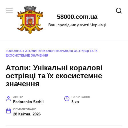
Перейти
до
58000.com.ua
вмісту
Ваш провідник у житті Чернівці
ГОЛОВНА
»
АТОЛИ: УНІКАЛЬНІ КОРАЛОВІ ОСТРІВЦІ ТА ЇХ
ЕКОСИСТЕМНЕ ЗНАЧЕННЯ
Атоли: Унікальні коралові
острівці та їх екосистемне
значення
АВТОР
НА ЧИТАННЯ
Fedorenko Serhii
3 хв
ОПУБЛІКОВАНО
28 Квітня, 2026