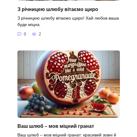
З річницею шлюбу вітаємо щиро
З річницею шлюбу вітаємо щиро! Хай любов ваша
буде міцна.
0
2
Ваш шлюб – мов міцний гранат
Ваш шлюб – мов міцний гранат: красивий зовні й