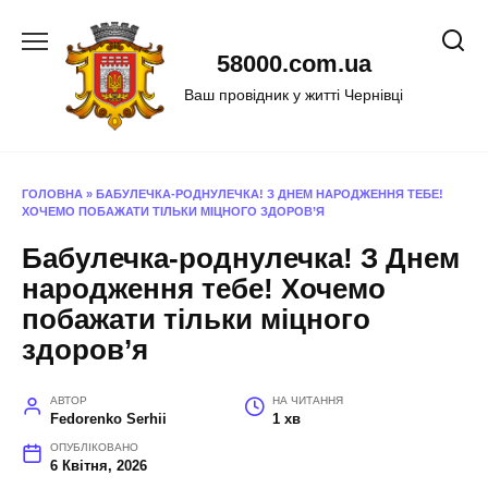
Перейти
до
58000.com.ua
вмісту
Ваш провідник у житті Чернівці
ГОЛОВНА
»
БАБУЛЕЧКА-РОДНУЛЕЧКА! З ДНЕМ НАРОДЖЕННЯ ТЕБЕ!
ХОЧЕМО ПОБАЖАТИ ТІЛЬКИ МІЦНОГО ЗДОРОВ’Я
Бабулечка-роднулечка! З Днем
народження тебе! Хочемо
побажати тільки міцного
здоров’я
АВТОР
НА ЧИТАННЯ
Fedorenko Serhii
1 хв
ОПУБЛІКОВАНО
6 Квітня, 2026