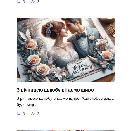
0
3
З річницею шлюбу вітаємо щиро
З річницею шлюбу вітаємо щиро! Хай любов ваша
буде міцна.
0
2