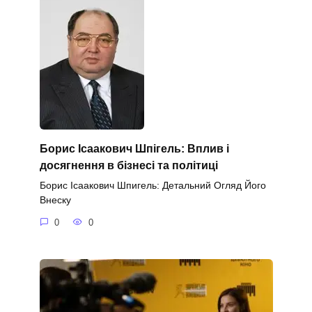
Борис Ісаакович Шпігель: Вплив і
досягнення в бізнесі та політиці
Борис Ісаакович Шпигель: Детальний Огляд Його
Внеску
0
0