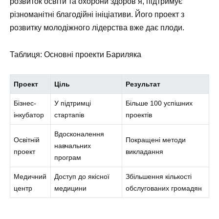
розвиток освіти та охорони здоров’я, підтримує
різноманітні благодійні ініціативи. Його проект з
розвитку молодіжного лідерства вже дає плоди.
Таблиця: Основні проекти Бариляка
Проект
Ціль
Результат
Бізнес-
У підтримці
Більше 100 успішних
інкубатор
стартапів
проектів
Вдосконалення
Освітній
Покращені методи
навчальних
проект
викладання
програм
Медичний
Доступ до якісної
Збільшення кількості
центр
медицини
обслугованих громадян