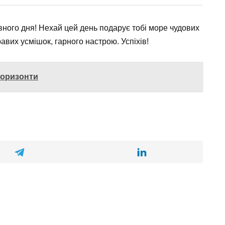
вного дня! Нехай цей день подарує тобі море чудових
равих усмішок, гарного настрою. Успіхів!
горизонти