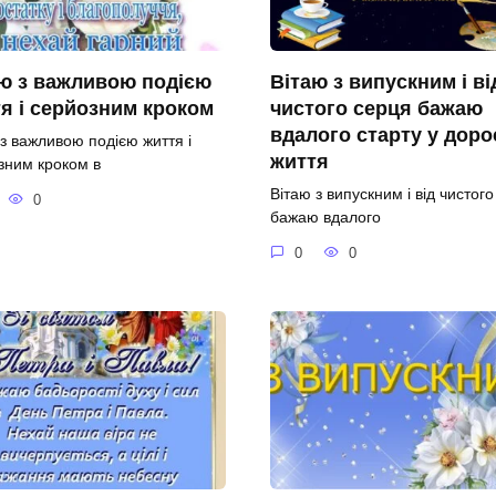
ю з важливою подією
Вітаю з випускним і ві
я і серйозним кроком
чистого серця бажаю
вдалого старту у доро
 з важливою подією життя і
життя
зним кроком в
Вітаю з випускним і від чистог
0
бажаю вдалого
0
0