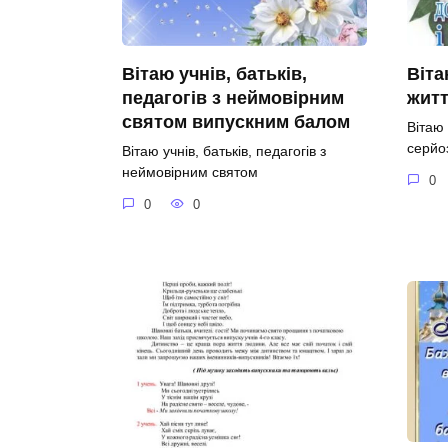
Вітаю учнів, батьків,
Віта
педагогів з неймовірним
житт
святом випускним балом
Вітаю
серйо
Вітаю учнів, батьків, педагогів з
неймовірним святом
0
0
0