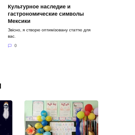
Культурное наследие и
гастрономические символы
Мексики
Звісно, я створю оптимізовану статтю для
вас.
0
я