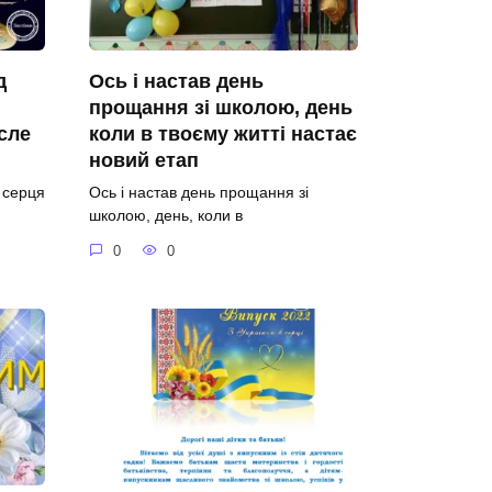
д
Ось і настав день
прощання зі школою, день
сле
коли в твоєму житті настає
новий етап
о серця
Ось і настав день прощання зі
школою, день, коли в
0
0