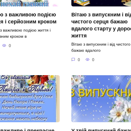
ю з важливою подією
Вітаю з випускним і ві
я і серйозним кроком
чистого серця бажаю
вдалого старту у доро
 з важливою подією життя і
життя
зним кроком в
Вітаю з випускним і від чистог
0
бажаю вдалого
0
0
 важливе і прекрасне
У твій випускний баж