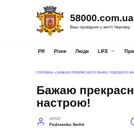
Перейти
до
58000.com.ua
вмісту
Ваш провідник у житті Чернівці
PR
Різне
Люди
LIFE
При
ГОЛОВНА
»
БАЖАЮ ПРЕКРАСНОГО РАНКУ, ЧУДОВОГО Н
Бажаю прекрасно
настрою!
АВТОР
Fedorenko Serhii