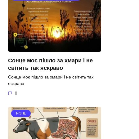
Сонце моє пішло за хмари і не
світить так яскраво
Сонце моє пішло за хмари і не світить так
яскраво
0
РІЗНЕ