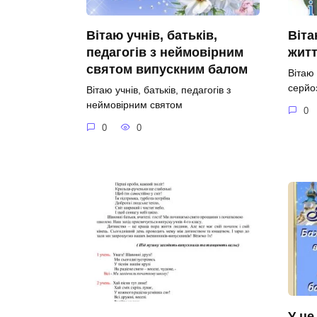
Вітаю учнів, батьків,
Віта
педагогів з неймовірним
житт
святом випускним балом
Вітаю
серйо
Вітаю учнів, батьків, педагогів з
неймовірним святом
0
0
0
У це