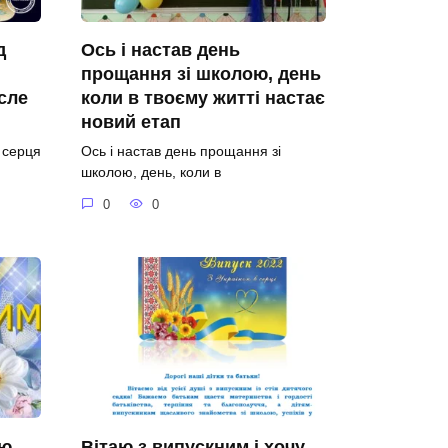
д
Ось і настав день
прощання зі школою, день
сле
коли в твоєму житті настає
новий етап
о серця
Ось і настав день прощання зі
школою, день, коли в
0
0
аю
Вітаю з випускним і хочу