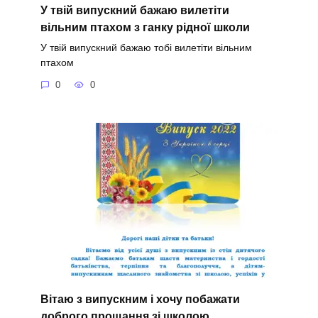
У твій випускний бажаю вилетіти
вільним птахом з ганку рідної школи
У твій випускний бажаю тобі вилетіти вільним
птахом
0
0
Вітаю з випускним і хочу побажати
доброго прощання зі школою