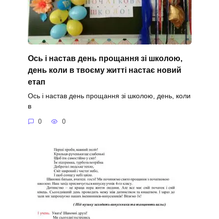
Ось і настав день прощання зі школою,
день коли в твоєму житті настає новий
етап
Ось і настав день прощання зі школою, день, коли
в
0
0