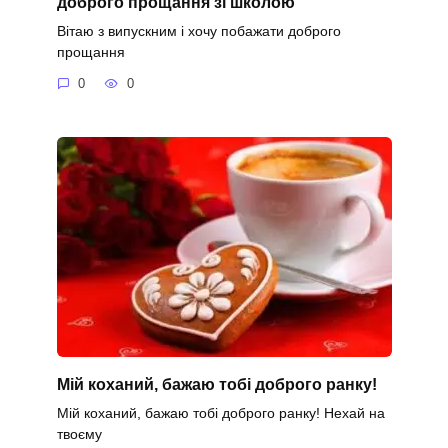
доброго прощання зі школою
Вітаю з випускним і хочу побажати доброго
прощання
0
0
Мій коханий, бажаю тобі доброго ранку!
Мій коханий, бажаю тобі доброго ранку! Нехай на
твоєму