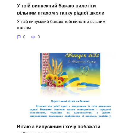
У твій випускний бажаю вилетіти
вільним птахом з ганку рідної школи
У твій випускний бажаю тобі вилетіти вільним
птахом
0
0
Вітаю з випускним і хочу побажати