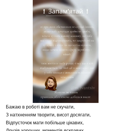
Бажаю в роботі вам не скучати,
З натхненням творити, висот досягати,
Відпусточок мати побільше цікавих,
Друзів хороших, моментів яскравих,