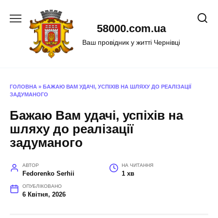
Перейти
до
58000.com.ua
вмісту
Ваш провідник у житті Чернівці
ГОЛОВНА
»
БАЖАЮ ВАМ УДАЧІ, УСПІХІВ НА ШЛЯХУ ДО РЕАЛІЗАЦІЇ
ЗАДУМАНОГО
Бажаю Вам удачі, успіхів на
шляху до реалізації
задуманого
АВТОР
НА ЧИТАННЯ
Fedorenko Serhii
1 хв
ОПУБЛІКОВАНО
6 Квітня, 2026