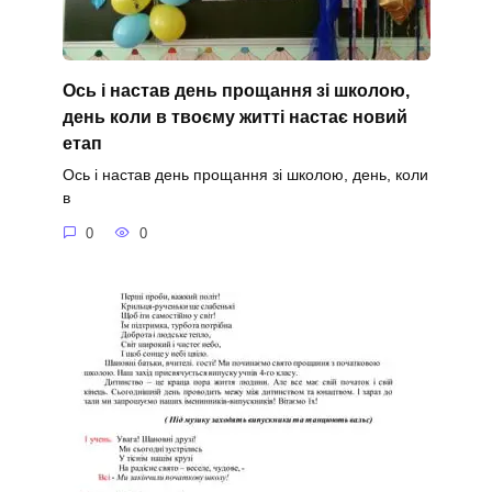
Ось і настав день прощання зі школою,
день коли в твоєму житті настає новий
етап
Ось і настав день прощання зі школою, день, коли
в
0
0