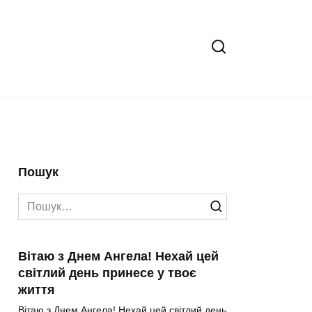
Пошук
Search
for:
Вітаю з Днем Ангела! Нехай цей
світлий день принесе у твоє
життя
Вітаю з Днем Ангела! Нехай цей світлий день