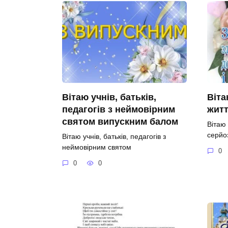
Вітаю учнів, батьків,
Віта
педагогів з неймовірним
житт
святом випускним балом
Вітаю
серйо
Вітаю учнів, батьків, педагогів з
неймовірним святом
0
0
0