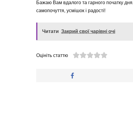
Бажаю Вам вдалого та гарного початку дня,
самопочуття, усмішок і радості!
Читати
Закрий свої чарівні очі
Оцініть статтю