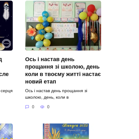
д
Ось і настав день
прощання зі школою, день
сле
коли в твоєму житті настає
новий етап
о серця
Ось і настав день прощання зі
школою, день, коли в
0
0