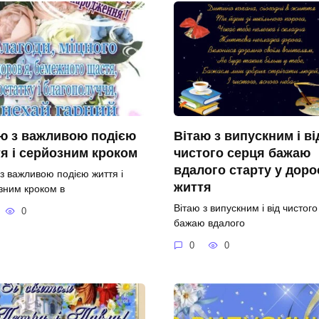
ю з важливою подією
Вітаю з випускним і ві
я і серйозним кроком
чистого серця бажаю
вдалого старту у доро
 з важливою подією життя і
життя
зним кроком в
Вітаю з випускним і від чистог
0
бажаю вдалого
0
0