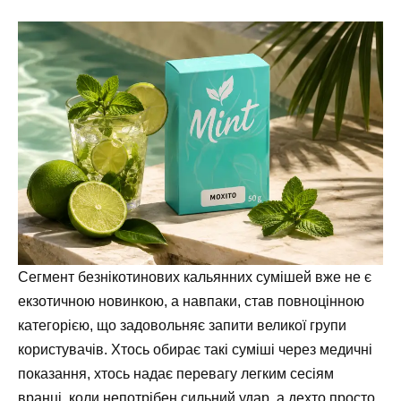
Сегмент безнікотинових кальянних сумішей вже не є
екзотичною новинкою, а навпаки, став повноцінною
категорією, що задовольняє запити великої групи
користувачів. Хтось обирає такі суміші через медичні
показання, хтось надає перевагу легким сесіям
вранці, коли непотрібен сильний удар, а дехто просто