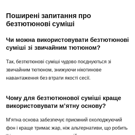
Поширені запитання про
безтютюнові суміші
Чи можна використовувати безтютюнові
суміші зі звичайним тютюном?
Так, безтютюнові суміші чудово поєднуються зі
звичайним тютюном, знижуючи нікотинове
навантаження без втрати якості сесії.
Чому для безтютюнової суміші краще
використовувати м’ятну основу?
М’ятна основа забезпечує приємний охолоджуючий
фон і краще тримає жар, ніж альтернативи, що робить