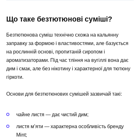
Що таке безтютюнові суміші?
Безтютюнова суміш технічно схожа на кальянну
заправку за формою і властивостями, але базується
на рослинній основі, пропитаній сиропом і
ароматизаторами. Під час тління на вугіллі вона дає
дим і смак, але без нікотину і характерної для тютюну
гіркоти.
Основи для безтютюнових сумішей зазвичай такі:
чайне листя — дає чистий дим;
листя м’яти — характерна особливість бренду
Mint;