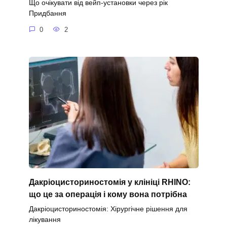
Що очікувати від вейп-установки через рік
Придбання
0
2
Дакріоцисториностомія у клініці RHINO:
що це за операція і кому вона потрібна
Дакріоцисториностомія: Хірургічне рішення для
лікування