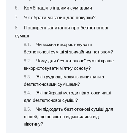
Комбінація з іншими сумішами
Як обрати магазин для покупки?
Поширені запитання про безтютюнові
суміші
Чи можна використовувати
безтютюнові суміші зі звичайним тютюном?
Чому для безтютюнової суміші краще
використовувати м’ятну основу?
Які труднощі можуть виникнути з
безтютюновими сумішами?
Які найкращі методи підготовки чаші
для безтютюнової суміші?
Чи підходять безтютюнові суміші для
людей, що повністю відмовилися від
нікотину?