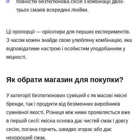
повністю безтютюнова сесія з комбінації двох-
трьох смаків всередині лінійки.
Ці пропорції — орієнтири для перших експериментів.
З часом кожен знайде свою улюблену комбінацію, яка
відповідатиме настрою і особистим уподобанням у
міцності.
Як обрати магазин для покупки?
У категорії безтютюнових сумішей є як масові якісні
бренди, так і продукти від безіменних виробників
сумнівної якості. Різниця між ними проявляється вже
в першій сесії: якісна основа дає чистий смак і довгу
сесію, погана горчить, швидко згорає або дає
нехороший смак.