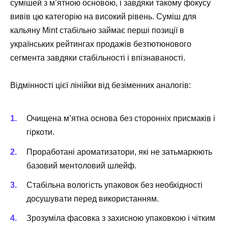
сумішей з м’ятною основою, і завдяки такому фокусу
вивів цю категорію на високий рівень. Суміш для
кальяну Mint стабільно займає перші позиції в
українських рейтингах продажів безтютюнового
сегмента завдяки стабільності і впізнаваності.
Відмінності цієї лінійки від безіменних аналогів:
Очищена м’ятна основа без сторонніх присмаків і
гіркоти.
Проработані ароматизатори, які не затьмарюють
базовий ментоловий шлейф.
Стабільна вологість упаковок без необхідності
досушувати перед використанням.
Зрозуміла фасовка з захисною упаковкою і чітким