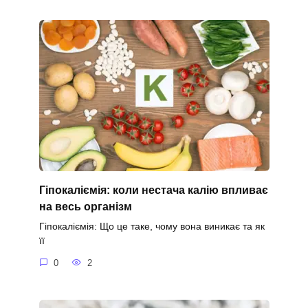
Гіпокаліємія: коли нестача калію впливає
на весь організм
Гіпокаліємія: Що це таке, чому вона виникає та як
її
0
2