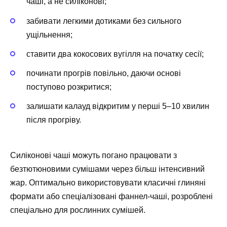
чаші, а не силіконові;
забивати легкими дотиками без сильного
ущільнення;
ставити два кокосових вугілля на початку сесії;
починати прогрів повільно, даючи основі
поступово розкритися;
залишати калауд відкритим у перші 5–10 хвилин
після прогріву.
Силіконові чаші можуть погано працювати з
безтютюновими сумішами через більш інтенсивний
жар. Оптимально використовувати класичні глиняні
формати або спеціалізовані фаннел-чаші, розроблені
спеціально для рослинних сумішей.