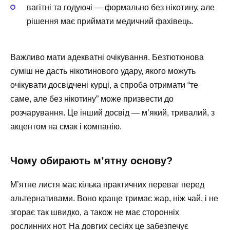
вагітні та годуючі — формально без нікотину, але
рішення має приймати медичний фахівець.
Важливо мати адекватні очікування. Безтютюнова
суміш не дасть нікотинового удару, якого можуть
очікувати досвідчені курці, а спроба отримати “те
саме, але без нікотину” може призвести до
розчарування. Це інший досвід — м’який, тривалий, з
акцентом на смак і компанію.
Чому обирають м’ятну основу?
М’ятне листя має кілька практичних переваг перед
альтернативами. Воно краще тримає жар, ніж чай, і не
згорає так швидко, а також не має сторонніх
рослинних нот. На довгих сесіях це забезпечує