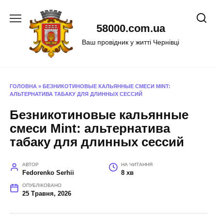
Перейти
до
58000.com.ua
вмісту
Ваш провідник у житті Чернівці
ГОЛОВНА
»
БЕЗНИКОТИНОВЫЕ КАЛЬЯННЫЕ СМЕСИ MINT:
АЛЬТЕРНАТИВА ТАБАКУ ДЛЯ ДЛИННЫХ СЕССИЙ
Безникотиновые кальянные
смеси Mint: альтернатива
табаку для длинных сессий
АВТОР
НА ЧИТАННЯ
Fedorenko Serhii
8 хв
ОПУБЛІКОВАНО
25 Травня, 2026