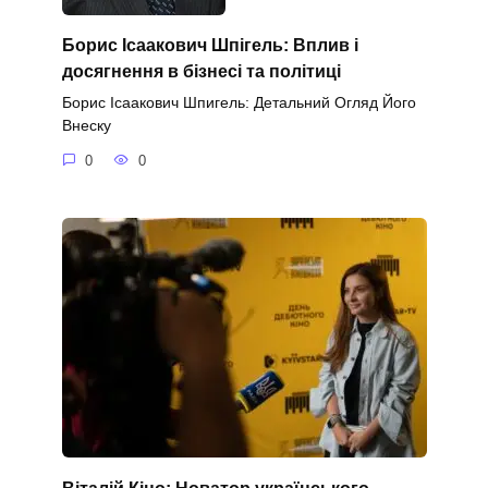
Борис Ісаакович Шпігель: Вплив і
досягнення в бізнесі та політиці
Борис Ісаакович Шпигель: Детальний Огляд Його
Внеску
0
0
Віталій Кіно: Новатор українського