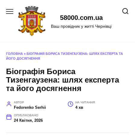
Перейти
до
58000.com.ua
вмісту
Ваш провідник у житті Чернівці
ГОЛОВНА
»
БІОГРАФІЯ БОРИСА ТИЗЕНГАУЗЕНА: ШЛЯХ ЕКСПЕРТА ТА
ЙОГО ДОСЯГНЕННЯ
Біографія Бориса
Тизенгаузена: шлях експерта
та його досягнення
АВТОР
НА ЧИТАННЯ
Fedorenko Serhii
4 хв
ОПУБЛІКОВАНО
24 Квітня, 2026