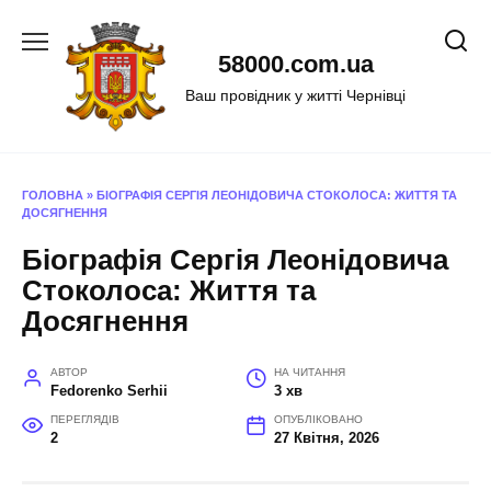
Перейти
до
58000.com.ua
вмісту
Ваш провідник у житті Чернівці
ГОЛОВНА
»
БІОГРАФІЯ СЕРГІЯ ЛЕОНІДОВИЧА СТОКОЛОСА: ЖИТТЯ ТА
ДОСЯГНЕННЯ
Біографія Сергія Леонідовича
Стоколоса: Життя та
Досягнення
АВТОР
НА ЧИТАННЯ
Fedorenko Serhii
3 хв
ПЕРЕГЛЯДІВ
ОПУБЛІКОВАНО
2
27 Квітня, 2026