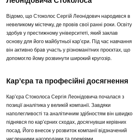
Леонідовича Стоколоса
Відомо, що Стоколос Сергій Леонідович народився в
невеликому містечку, де провів свої ранні роки. Освіту
здобув у престижному університеті, який заклав
основу для його майбутньої кар’єри. Під час навчання
він активно брав участь у різноманітних проєктах, що
допомогло йому розвинути широкий кругозір.
Кар’єра та професійні досягнення
Кар’єра Стоколоса Сергія Леонідовича почалася з
позиції аналітика у великій компанії. Завдяки
наполегливості та аналітичним здібностям він швидко
піднявся по кар’єрних сходах, досягнувши керівних
посад. Його внесок у розвиток компанії відзначений
численними нагородами та преміями.