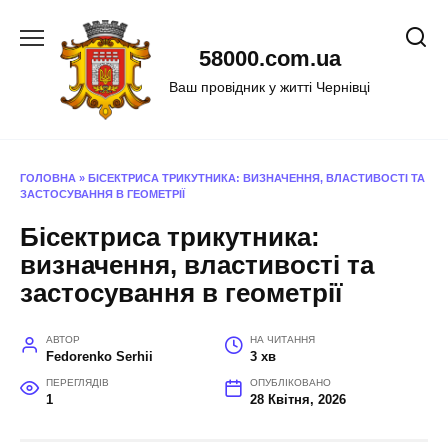
Перейти
до
58000.com.ua
вмісту
Ваш провідник у житті Чернівці
ГОЛОВНА
»
БІСЕКТРИСА ТРИКУТНИКА: ВИЗНАЧЕННЯ, ВЛАСТИВОСТІ ТА
ЗАСТОСУВАННЯ В ГЕОМЕТРІЇ
Бісектриса трикутника:
визначення, властивості та
застосування в геометрії
АВТОР
НА ЧИТАННЯ
Fedorenko Serhii
3 хв
ПЕРЕГЛЯДІВ
ОПУБЛІКОВАНО
1
28 Квітня, 2026