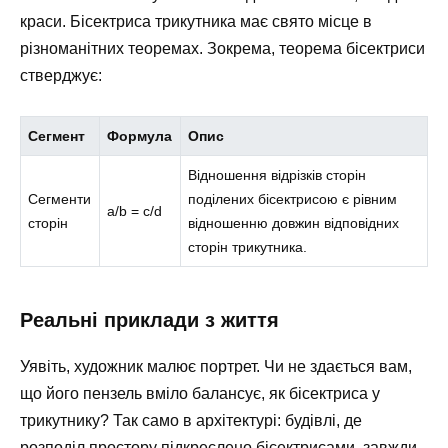
краси. Бісектриса трикутника має свято місце в
різноманітних теоремах. Зокрема, теорема бісектриси
стверджує:
Сегмент
Формула
Опис
Відношення відрізків сторін
Сегменти
поділених бісектрисою є рівним
a/b = c/d
сторін
відношенню довжин відповідних
сторін трикутника.
Реальні приклади з життя
Уявіть, художник малює портрет. Чи не здається вам,
що його пензель вміло балансує, як бісектриса у
трикутнику? Так само в архітектурі: будівлі, де
розподіл простору підкреслено бісектрисами, завжди