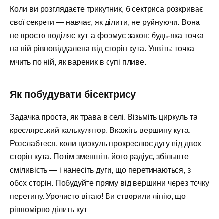
Коли ви розглядаєте трикутник, бісектриса розкриває
свої секрети — навчає, як ділити, не руйнуючи. Вона
не просто поділяє кут, а формує закон: будь-яка точка
на ній рівновіддалена від сторін кута. Уявіть: точка
мчить по ній, як вареник в супі пливе.
Як побудувати бісектрису
Задачка проста, як трава в селі. Візьміть циркуль та
креслярський калькулятор. Вкажіть вершину кута.
Розслабтеся, коли циркуль прокреслює дугу від двох
сторін кута. Потім зменшіть його радіус, збільште
сміливість — і нанесіть дуги, що перетинаються, з
обох сторін. Побудуйте пряму від вершини через точку
перетину. Урочисто вітаю! Ви створили лінію, що
рівномірно ділить кут!