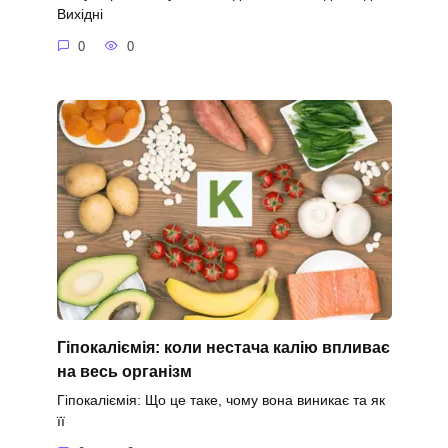
Вихідні
0
0
Гіпокаліємія: коли нестача калію впливає
на весь організм
Гіпокаліємія: Що це таке, чому вона виникає та як
її