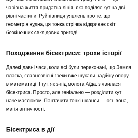
чарівна життя-придатна лінія, яка поділяє кут на дві
рівні частини. Руйнівниця уявлень про те, що
геометрія нудна, ця тонка стрічка відкриває світ
безкінечних євклідових пригод!
Походження бісектриси: трохи історії
Далекі давні часи, коли всі були переконані, що Земля
пласка, славнозвісні греки вже шукали надійну опору
в математиці. І тут, як з-під молота Аїда, з’явилася
бісектриса. Просто, але геніально — розділити кут
наче маслюком. Пантачити тонкі нюанси — ось вона,
магія античності.
Бісектриса в дії