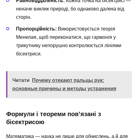
Равновіддаленість:
Кожна точка на бісектрисі —
неначе виклик природі, бо однаково далека від
сторін.
Пропорційність:
Використовується теорія
Менелая, щоб переконатися, що гармонія у
трикутнику непорушно контролюється лініями
бісектриси.
Читати
Почему отекают пальцы рук:
основные причины и методы устранения
Формули і теореми пов’язані з
бісектрисою
Математика — наука не лише для обчислень, а й для