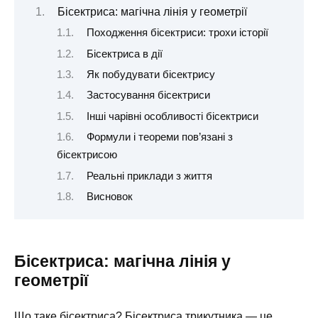
Бісектриса: магічна лінія у геометрії
Походження бісектриси: трохи історії
Бісектриса в дії
Як побудувати бісектрису
Застосування бісектриси
Інші чарівні особливості бісектриси
Формули і теореми пов’язані з
бісектрисою
Реальні приклади з життя
Висновок
Бісектриса: магічна лінія у
геометрії
Що таке бісектриса? Бісектриса трикутника — це