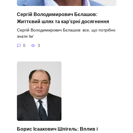
Сергій Володимирович Бєлашов:
Життєвий шлях та кар’єрні досягнення
Сергій Володимирович Бєлашов: все, що потрібно
знати Ім’
0
3
Борис Ісаакович Шпігель: Вплив і