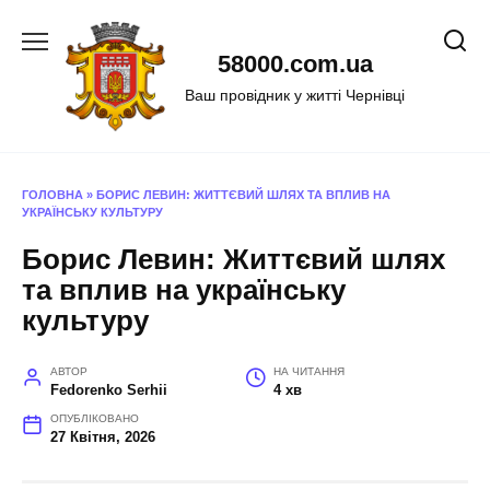
Перейти
до
58000.com.ua
вмісту
Ваш провідник у житті Чернівці
ГОЛОВНА
»
БОРИС ЛЕВИН: ЖИТТЄВИЙ ШЛЯХ ТА ВПЛИВ НА
УКРАЇНСЬКУ КУЛЬТУРУ
Борис Левин: Життєвий шлях
та вплив на українську
культуру
АВТОР
НА ЧИТАННЯ
Fedorenko Serhii
4 хв
ОПУБЛІКОВАНО
27 Квітня, 2026