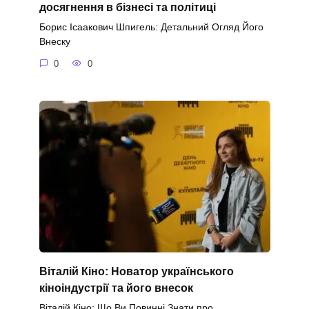
досягнення в бізнесі та політиці
Борис Ісаакович Шпигель: Детальний Огляд Його
Внеску
0
0
Віталій Кіно: Новатор українського
кіноіндустрії та його внесок
Віталій Кіно: Що Ви Повинні Знати про