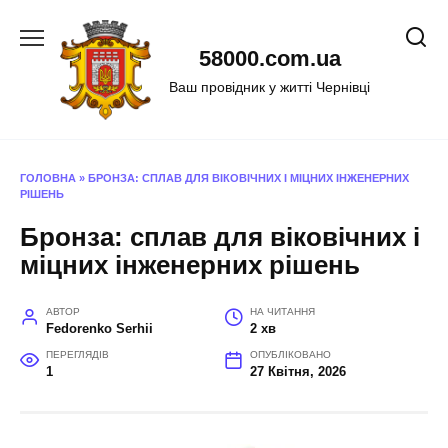
Перейти
до
58000.com.ua
вмісту
Ваш провідник у житті Чернівці
ГОЛОВНА
»
БРОНЗА: СПЛАВ ДЛЯ ВІКОВІЧНИХ І МІЦНИХ ІНЖЕНЕРНИХ
РІШЕНЬ
Бронза: сплав для віковічних і
міцних інженерних рішень
АВТОР
НА ЧИТАННЯ
Fedorenko Serhii
2 хв
ПЕРЕГЛЯДІВ
ОПУБЛІКОВАНО
1
27 Квітня, 2026