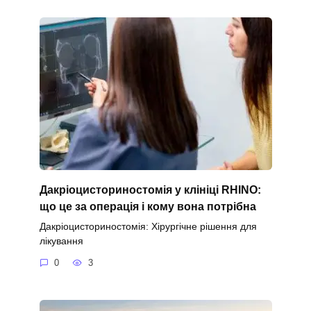
Дакріоцисториностомія у клініці RHINO:
що це за операція і кому вона потрібна
Дакріоцисториностомія: Хірургічне рішення для
лікування
0
3