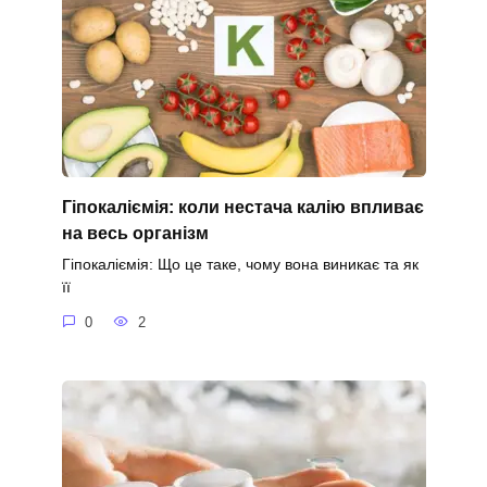
Гіпокаліємія: коли нестача калію впливає
на весь організм
Гіпокаліємія: Що це таке, чому вона виникає та як
її
0
2