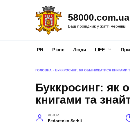
Перейти
до
58000.com.ua
вмісту
Ваш провідник у житті Чернівці
PR
Різне
Люди
LIFE
При
ГОЛОВНА
»
БУККРОСИНГ: ЯК ОБМІНЮВАТИСЯ КНИГАМИ 
Буккросинг: як 
книгами та знай
АВТОР
Fedorenko Serhii