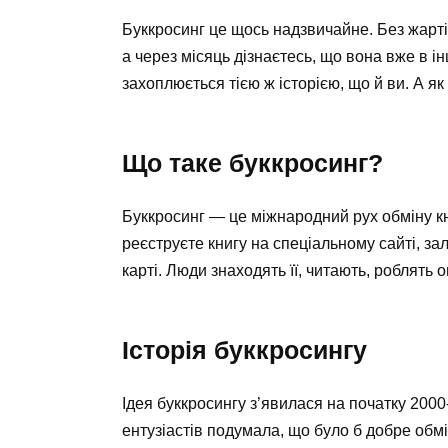
Буккросинг це щось надзвичайне. Без жарті
а через місяць дізнаєтесь, що вона вже в і
захоплюється тією ж історією, що й ви. А як
Що таке буккросинг?
Буккросинг — це міжнародний рух обміну к
реєструєте книгу на спеціальному сайті, зал
карті. Люди знаходять її, читають, роблять
Історія буккросингу
Ідея буккросингу з’явилася на початку 2000
ентузіастів подумала, що було б добре обмі