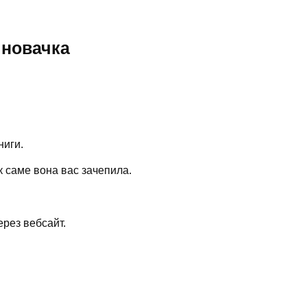
 новачка
.
ниги.
як саме вона вас зачепила.
ерез вебсайт.