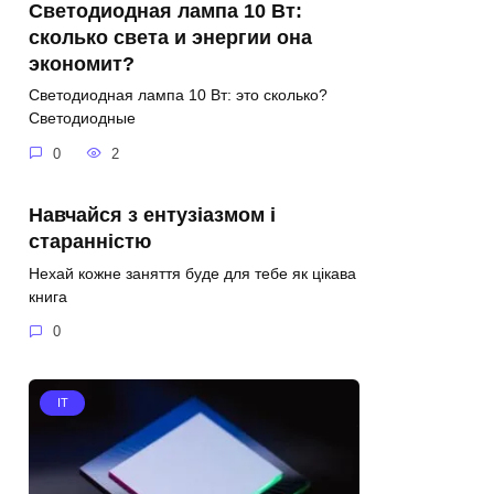
Светодиодная лампа 10 Вт:
сколько света и энергии она
экономит?
Светодиодная лампа 10 Вт: это сколько?
Светодиодные
0
2
Навчайся з ентузіазмом і
старанністю
Нехай кожне заняття буде для тебе як цікава
книга
0
IT