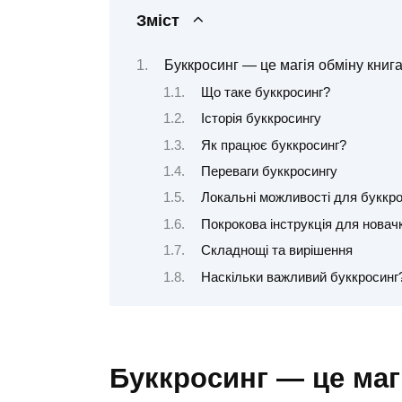
Зміст
Буккросинг — це магія обміну книг
Що таке буккросинг?
Історія буккросингу
Як працює буккросинг?
Переваги буккросингу
Локальні можливості для буккрос
Покрокова інструкція для новач
Складнощі та вирішення
Наскільки важливий буккросинг
Буккросинг — це маг