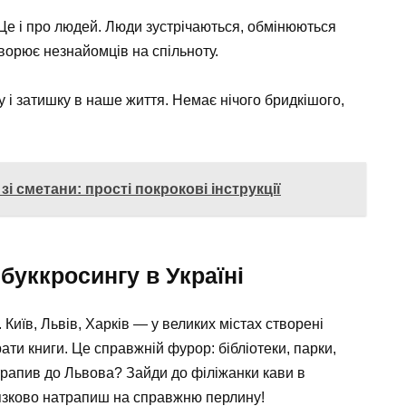
Це і про людей. Люди зустрічаються, обмінюються
творює незнайомців на спільноту.
у і затишку в наше життя. Немає нічого бридкішого,
і сметани: прості покрокові інструкції
буккросингу в Україні
 Київ, Львів, Харків — у великих містах створені
ати книги. Це справжній фурор: бібліотеки, парки,
трапив до Львова? Зайди до філіжанки кави в
язково натрапиш на справжню перлину!