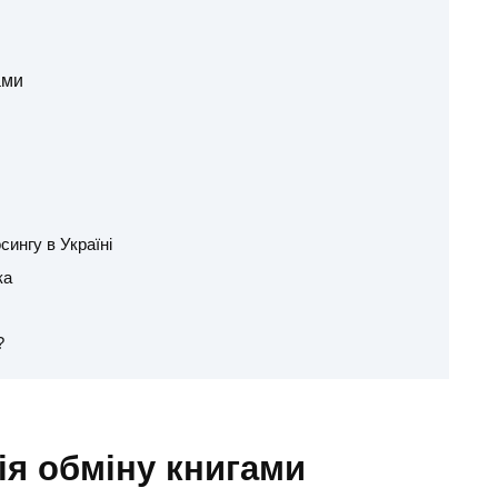
ами
ингу в Україні
ка
?
ія обміну книгами