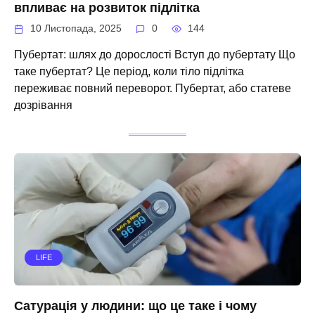
впливає на розвиток підлітка
10 Листопада, 2025
0
144
Пубертат: шлях до дорослості Вступ до пубертату Що
таке пубертат? Це період, коли тіло підлітка
переживає повний переворот. Пубертат, або статеве
дозрівання
LIFE
Сатурація у людини: що це таке і чому