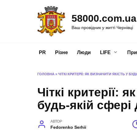
Перейти
до
58000.com.ua
вмісту
Ваш провідник у житті Чернівці
PR
Різне
Люди
LIFE
При
ГОЛОВНА
»
ЧІТКІ КРИТЕРІЇ: ЯК ВИЗНАЧИТИ ЯКІСТЬ У БУД
Чіткі критерії: я
будь-якій сфері 
АВТОР
Fedorenko Serhii