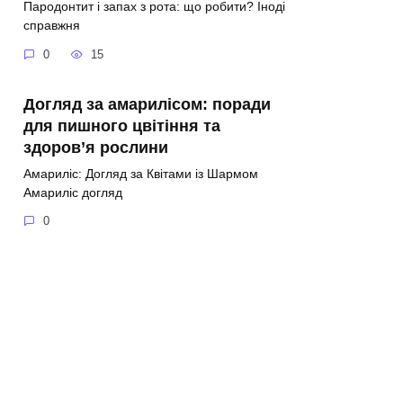
Пародонтит і запах з рота: що робити? Іноді
справжня
0
15
Догляд за амарилісом: поради
для пишного цвітіння та
здоров’я рослини
Амариліс: Догляд за Квітами із Шармом
Амариліс догляд
0