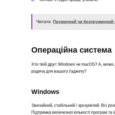
Читати
Пружинний чи безпружинний 
Операційна система
Хто твій друг: Windows чи macOS? А, може
родича для вашого ґаджету?
Windows
Звичайний, стабільний і зрозумілий. Всі р
Підтримка величезної кількості програм та і