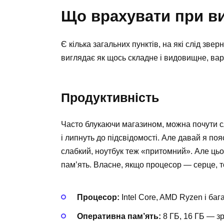
Що врахувати при в
Є кілька загальних пунктів, на які слід зве
виглядає як щось складне і видовищне, вар
Продуктивність
Часто блукаючи магазином, можна почути сло
і липнуть до підсвідомості. Але давай я п
слабкий, ноутбук теж «притомний». Але ць
пам’ять. Власне, якщо процесор — серце, 
Процесор:
Intel Core, AMD Ryzen і баг
Оперативна пам’ять:
8 ГБ, 16 ГБ — зр