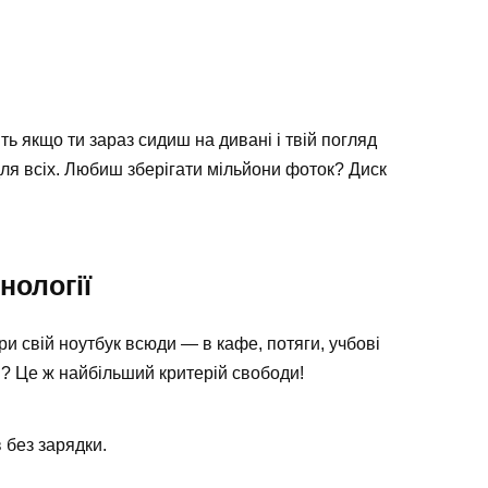
ь якщо ти зараз сидиш на дивані і твій погляд
ля всіх. Любиш зберігати мільйони фоток? Диск
нології
и свій ноутбук всюди — в кафе, потяги, учбові
ки? Це ж найбільший критерій свободи!
 без зарядки.