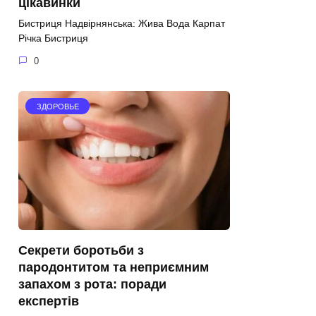
цікавинки
Бистриця Надвірнянська: Жива Вода Карпат
Річка Бистриця
0
ЗДОРОВЬЕ
Секрети боротьби з
пародонтитом та неприємним
запахом з рота: поради
експертів