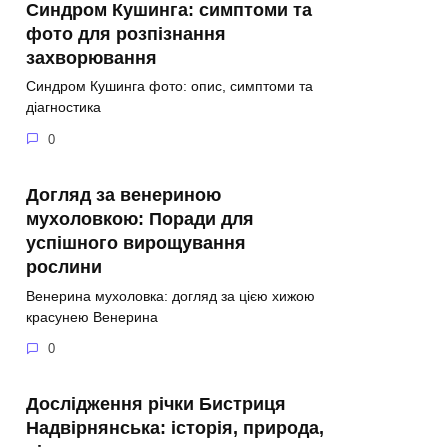
Синдром Кушинга: симптоми та
фото для розпізнання
захворювання
Синдром Кушинга фото: опис, симптоми та
діагностика
0
Догляд за венериною
мухоловкою: Поради для
успішного вирощування
рослини
Венерина мухоловка: догляд за цією хижою
красунею Венерина
0
Дослідження річки Бистриця
Надвірнянська: історія, природа,