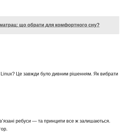
матрац: що обрати для комфортного сну?
, Linux? Це завжди було дивним рішенням. Як вибрати
озв’язані ребуси — та принципи все ж залишаються.
гор.