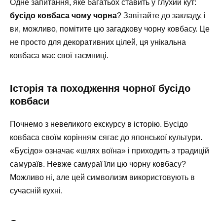
Одне запитання, яке багатьох ставить у глухий кут:
бусідо ковбаса чому чорна
? Завітайте до закладу, і
ви, можливо, помітите цю загадкову чорну ковбасу. Це
не просто для декоративних цілей, ця унікальна
ковбаса має свої таємниці.
Історія та походження чорної бусідо
ковбаси
Почнемо з невеликого екскурсу в історію. Бусідо
ковбаса своїм корінням сягає до японської культури.
«Бусідо» означає «шлях воїна» і приходить з традицій
самураїв. Невже самураї їли цю чорну ковбасу?
Можливо ні, але цей символизм використовують в
сучасній кухні.