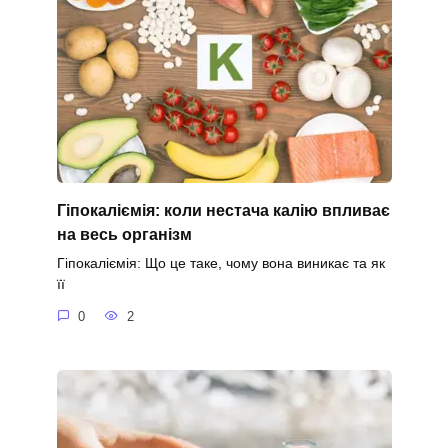
Гіпокаліємія: коли нестача калію впливає
на весь організм
Гіпокаліємія: Що це таке, чому вона виникає та як
її
0
2