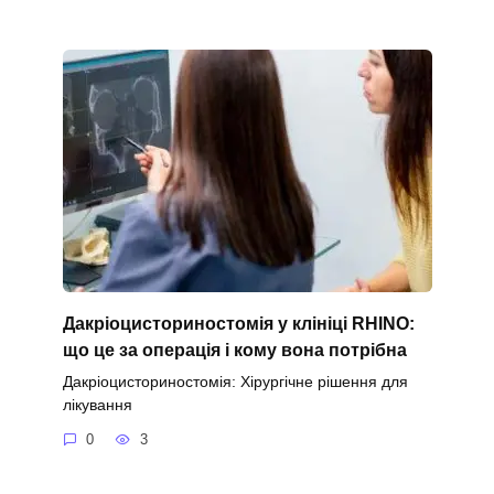
Дакріоцисториностомія у клініці RHINO:
що це за операція і кому вона потрібна
Дакріоцисториностомія: Хірургічне рішення для
лікування
0
3