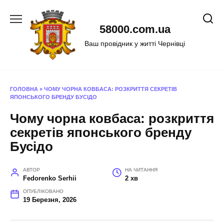
Перейти
до
58000.com.ua
вмісту
Ваш провідник у житті Чернівці
ГОЛОВНА
»
ЧОМУ ЧОРНА КОВБАСА: РОЗКРИТТЯ СЕКРЕТІВ
ЯПОНСЬКОГО БРЕНДУ БУСІДО
Чому чорна ковбаса: розкриття
секретів японського бренду
Бусідо
АВТОР
НА ЧИТАННЯ
Fedorenko Serhii
2 хв
ОПУБЛІКОВАНО
19 Березня, 2026