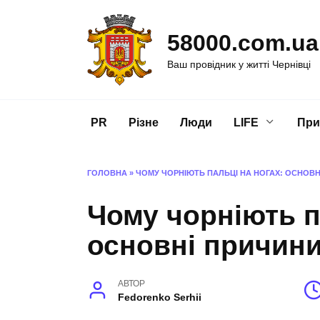
Перейти
до
58000.com.ua
вмісту
Ваш провідник у житті Чернівці
PR
Різне
Люди
LIFE
При
ГОЛОВНА
»
ЧОМУ ЧОРНІЮТЬ ПАЛЬЦІ НА НОГАХ: ОСНОВН
Чому чорніють п
основні причини
АВТОР
Fedorenko Serhii