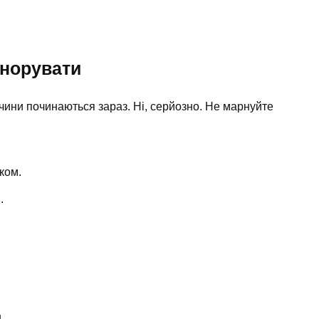
гнорувати
чини починаються зараз. Ні, серйозно. Не марнуйте
ком.
.
м