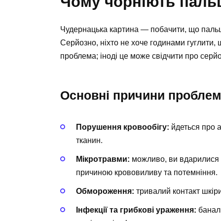
Чому чорніють пальц
Чудернацька картина — побачити, що пальці
Серйозно, ніхто не хоче годинами гуглити, 
проблема; іноді це може свідчити про серй
Основні причини пробле
Порушення кровообігу:
йдеться про 
тканин.
Мікротравми:
можливо, ви вдарилися 
причиною крововиливу та потемніння.
Обмороження:
тривалий контакт шкіри
Інфекції та грибкові ураження:
баналь