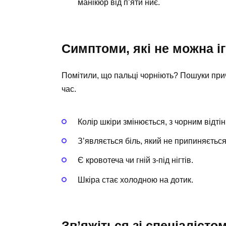
манікюр від п’яти ниє.
Симптоми, які не можна і
Помітили, що пальці чорніють? Пошуки при
час.
Колір шкіри змінюється, з чорним відтін
З’являється біль, який не припиняється
Є кровотеча чи гній з-під нігтів.
Шкіра стає холодною на дотик.
Зв’яжіться зі спеціалісто