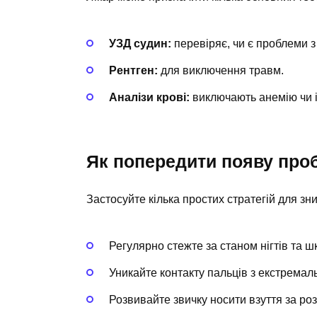
УЗД судин:
перевіряє, чи є проблеми з
Рентген:
для виключення травм.
Аналізи крові:
виключають анемію чи 
Як попередити появу про
Застосуйте кілька простих стратегій для зн
Регулярно стежте за станом нігтів та шк
Уникайте контакту пальців з екстрема
Розвивайте звичку носити взуття за ро