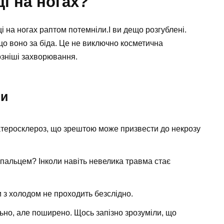
і на ногах?
 на ногах раптом потемніли.І ви дещо розгублені.
що воно за біда. Це не виключно косметична
озніші захворювання.
ми
атеросклероз, що зрештою може призвести до некрозу
пальцем? Інколи навіть невелика травма стає
 з холодом не проходить безслідно.
но, але поширено. Щось запізно зрозуміли, що