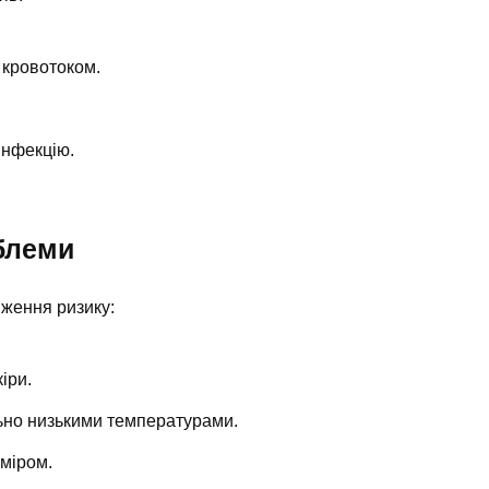
 кровотоком.
інфекцію.
блеми
иження ризику:
іри.
льно низькими температурами.
зміром.