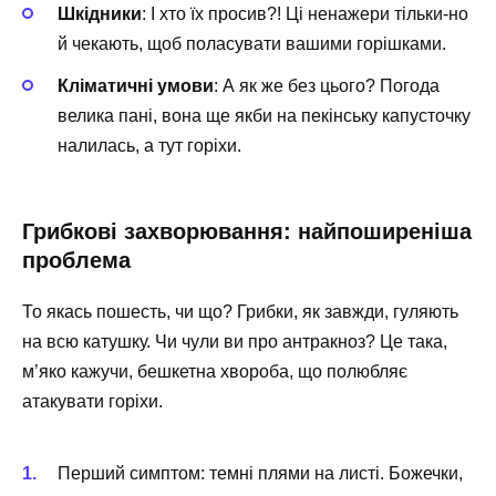
Шкідники
: І хто їх просив?! Ці ненажери тільки-но
й чекають, щоб поласувати вашими горішками.
Кліматичні умови
: А як же без цього? Погода
велика пані, вона ще якби на пекінську капусточку
налилась, а тут горіхи.
Грибкові захворювання: найпоширеніша
проблема
То якась пошесть, чи що? Грибки, як завжди, гуляють
на всю катушку. Чи чули ви про антракноз? Це така,
м’яко кажучи, бешкетна хвороба, що полюбляє
атакувати горіхи.
Перший симптом: темні плями на листі. Божечки,