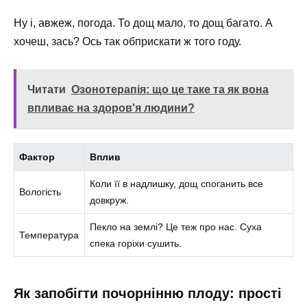
Ну і, авжеж, погода. То дощ мало, то дощ багато. А
хочеш, зась? Ось так обприскати ж того году.
Читати
Озонотерапія: що це таке та як вона
впливає на здоров'я людини?
Фактор
Вплив
Коли її в надлишку, дощ споганить все
Вологість
довкруж.
Пекло на землі? Це теж про нас. Суха
Температура
спека горіхи сушить.
Як запобігти почорнінню плоду: прості