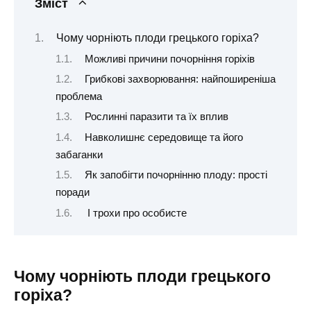
Зміст
Чому чорніють плоди грецького горіха?
Можливі причини почорніння горіхів
Грибкові захворювання: найпоширеніша
проблема
Рослинні паразити та їх вплив
Навколишнє середовище та його
забаганки
Як запобігти почорнінню плоду: прості
поради
І трохи про особисте
Чому чорніють плоди грецького
горіха?