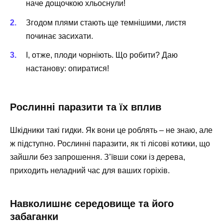
наче дощочкою хльоснули!
Згодом плями стають ще темнішими, листя
починає засихати.
І, отже, плоди чорніють. Що робити? Даю
настанову: опиратися!
Рослинні паразити та їх вплив
Шкідники такі гидки. Як вони це роблять – не знаю, але
ж підступно. Рослинні паразити, як ті лісові котики, що
зайшли без запрошення. З’ївши соки із дерева,
приходить неладний час для ваших горіхів.
Навколишнє середовище та його
забаганки