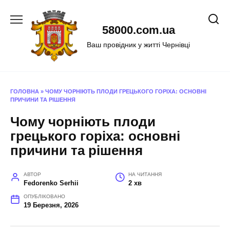
Перейти
до
58000.com.ua
вмісту
Ваш провідник у житті Чернівці
ГОЛОВНА
»
ЧОМУ ЧОРНІЮТЬ ПЛОДИ ГРЕЦЬКОГО ГОРІХА: ОСНОВНІ
ПРИЧИНИ ТА РІШЕННЯ
Чому чорніють плоди
грецького горіха: основні
причини та рішення
АВТОР
НА ЧИТАННЯ
Fedorenko Serhii
2 хв
ОПУБЛІКОВАНО
19 Березня, 2026