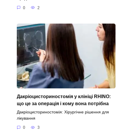
0
2
Дакріоцисториностомія у клініці RHINO:
що це за операція і кому вона потрібна
Дакріоцисториностомія: Хірургічне рішення для
лікування
0
3