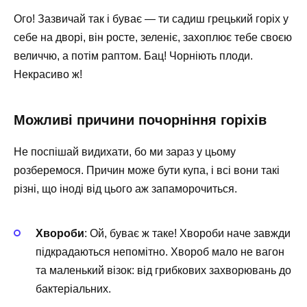
Ого! Зазвичай так і буває — ти садиш грецький горіх у
себе на дворі, він росте, зеленіє, захоплює тебе своєю
величчю, а потім раптом. Бац! Чорніють плоди.
Некрасиво ж!
Можливі причини почорніння горіхів
Не поспішай видихати, бо ми зараз у цьому
розберемося. Причин може бути купа, і всі вони такі
різні, що іноді від цього аж запаморочиться.
Хвороби
: Ой, буває ж таке! Хвороби наче завжди
підкрадаються непомітно. Хвороб мало не вагон
та маленький візок: від грибкових захворювань до
бактеріальних.