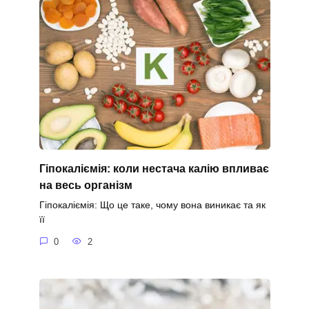
Гіпокаліємія: коли нестача калію впливає
на весь організм
Гіпокаліємія: Що це таке, чому вона виникає та як
її
0
2