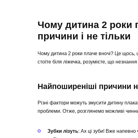
Чому дитина 2 роки 
причини і не тільки
Чому дитина 2 роки плаче вночі? Це щось, що
стоїте біля ліжечка, розумієте, що незнання
Найпоширеніші причини ні
Різні фактори можуть змусити дитину плака
проблеми. Отже, розглянемо можливі чинни
Зубки лізуть
: Ах ці зуби! Вже напевно