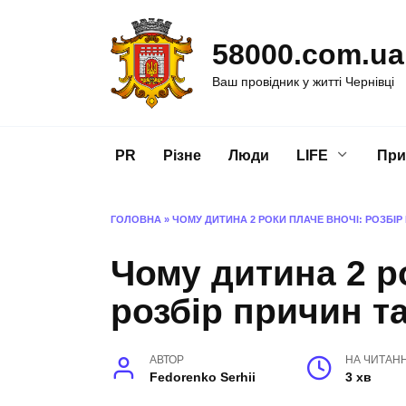
Перейти
до
58000.com.ua
вмісту
Ваш провідник у житті Чернівці
PR
Різне
Люди
LIFE
При
ГОЛОВНА
»
ЧОМУ ДИТИНА 2 РОКИ ПЛАЧЕ ВНОЧІ: РОЗБІ
Чому дитина 2 р
розбір причин т
АВТОР
НА ЧИТАН
Fedorenko Serhii
3 хв