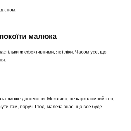
ед сном.
спокоїти малюка
астільки ж ефективними, як і ліки. Часом усе, що
ня.
 тата зможе допомогти. Можливо, це карколомний сон,
ти там, поруч. І тоді малеча знає, що все буде