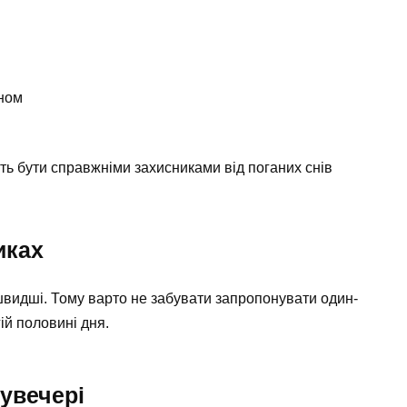
сном
уть бути справжніми захисниками від поганих снів
иках
 швидші. Тому варто не забувати запропонувати один-
ій половині дня.
увечері