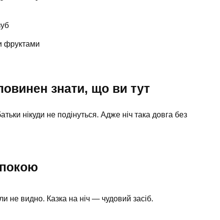
зуб
и фруктами
повинен знати, що ви тут
атьки нікуди не подінуться. Адже ніч така довга без
спокою
оли не видно. Казка на ніч — чудовий засіб.