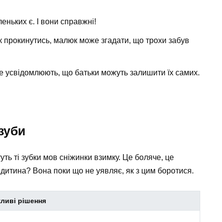
леньких є. І вони справжні!
як прокинутись, малюк може згадати, що трохи забув
вже усвідомлюють, що батьки можуть залишити їх самих.
зуби
уть ті зубки мов сніжинки взимку. Це боляче, це
дитина? Вона поки що не уявляє, як з цим боротися.
ливі рішення