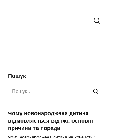
Пошук
Search
for:
Чому новонароджена дитина
відмовляється від їжі: основні
причини та поради
Чому новонароджена дитина не хоче їсти?