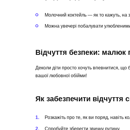
Молочний коктейль — як то кажуть, на 
Можна увечері побалувати улюбленим
Відчуття безпеки: малюк 
Деколи діти просто хочуть впевнитися, що б
вашої любовної обійми!
Як забезпечити відчуття 
Розкажіть про те, як ви поряд, навіть к
Спробуйте зберегти звичну рутину.