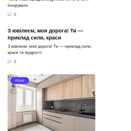
Ігнорувати
0
З ювілеєм, моя дорога! Ти —
приклад сили, краси
З ювілеєм, моя дорога! Ти — приклад сили,
краси та мудрості.
0
РІЗНЕ