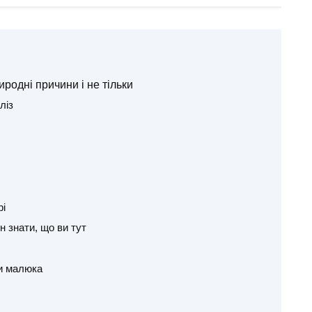
иродні причини і не тільки
ліз
рі
н знати, що ви тут
ти малюка