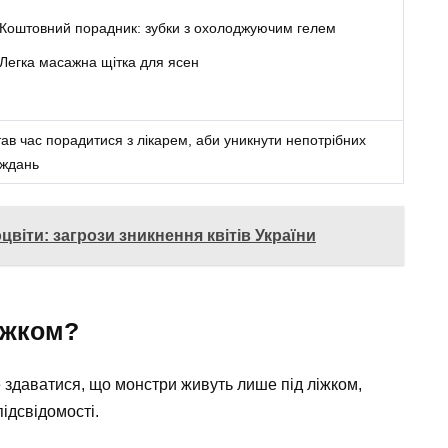
Коштовний порадник: зубки з охолоджуючим гелем
Легка масажна щітка для ясен
ав час порадитися з лікарем, аби уникнути непотрібних
аждань
віти: загрози зникнення квітів України
ліжком?
же здаватися, що монстри живуть лише під ліжком,
підсвідомості.