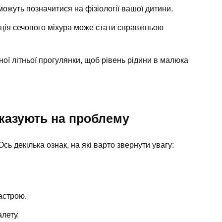
 можуть позначитися на фізіології вашої дитини.
кція сечового міхура може стати справжньою
ної літньої прогулянки, щоб рівень рідини в малюка
вказують на проблему
сь декілька ознак, на які варто звернути увагу:
астрою.
алету.