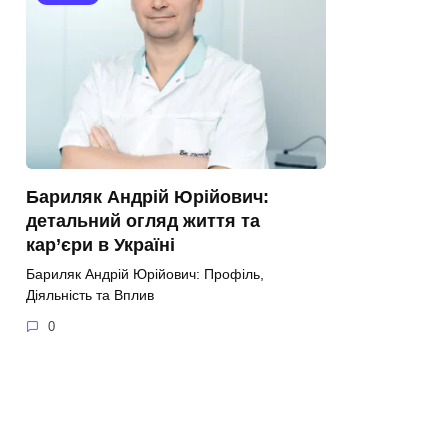
Бариляк Андрій Юрійович:
детальний огляд життя та
кар’єри в Україні
Бариляк Андрій Юрійович: Профіль,
Діяльність та Вплив
0