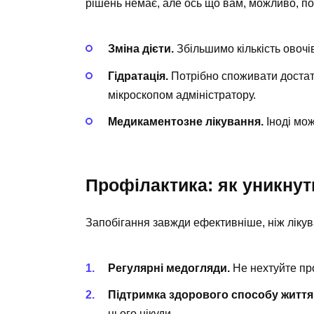
рішень немає, але ось що вам, можливо, по
Зміна дієти.
Збільшимо кількість овочів
Гідратація.
Потрібно споживати достатн
мікроскопом адміністратору.
Медикаментозне лікування.
Іноді мож
Профілактика: як уникну
Запобігання завжди ефективніше, ніж лікув
Регулярні медогляди.
Не нехтуйте пр
Підтримка здорового способу життя
цього нікуди.