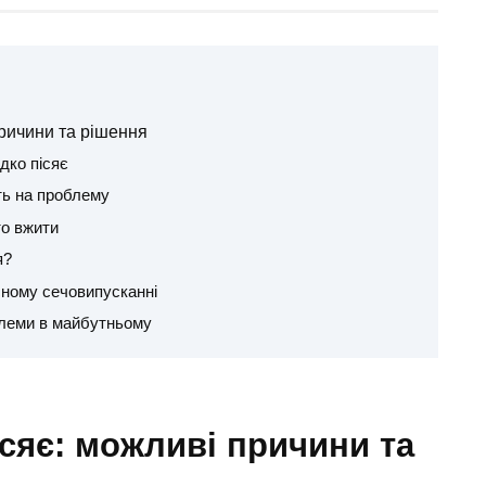
ричини та рішення
дко пісяє
ть на проблему
то вжити
я?
існому сечовипусканні
блеми в майбутньому
сяє: можливі причини та