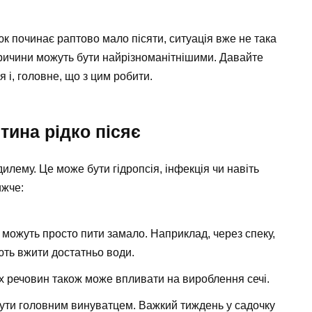
юк починає раптово мало пісяти, ситуація вже не така
ричини можуть бути найрізноманітнішими. Давайте
 і, головне, що з цим робити.
тина рідко пісяє
дилему. Це може бути гідропсія, інфекція чи навіть
ижче:
 можуть просто пити замало. Наприклад, через спеку,
ють вжити достатньо води.
 речовин також може впливати на вироблення сечі.
ути головним винуватцем. Важкий тиждень у садочку