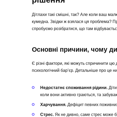
Дітлахи такі смішні, так? Але коли ваш мал
кумедна. Звідки ж взялася ця проблема? П
спробуємо розібратися, що там відбувається
Основні причини, чому ди
Є різні фактори, які можуть спричинити цю 
психологічний бар’єр. Детальніше про це н
Недостатнє споживання рідини.
Діти
коли вони активно граються, та забува
Харчування.
Дефіцит певних поживних
Стрес.
Як не дивно, саме стрес може б