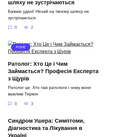
шляху не зустрічаються
Бажаю удачі! Нехай на твоєму шляху не
зустрічаються
0
2
РІЗНЕ
Ратолог: Хто Це і Чим
Займається? Професія Експерта
з Щурів
Ратолог це: Хто такі ратологи і чому вони
важливі Термін
0
3
Синдром Ушера: Симптоми,
Діагностика та Лікування в
Україні