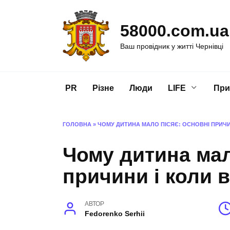
Перейти
до
58000.com.ua
вмісту
Ваш провідник у житті Чернівці
PR
Різне
Люди
LIFE
При
ГОЛОВНА
»
ЧОМУ ДИТИНА МАЛО ПІСЯЄ: ОСНОВНІ ПРИЧ
Чому дитина мал
причини і коли 
АВТОР
Fedorenko Serhii