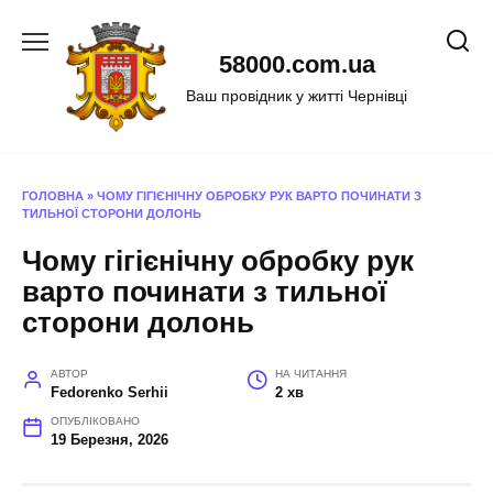
Перейти
до
58000.com.ua
вмісту
Ваш провідник у житті Чернівці
ГОЛОВНА
»
ЧОМУ ГІГІЄНІЧНУ ОБРОБКУ РУК ВАРТО ПОЧИНАТИ З
ТИЛЬНОЇ СТОРОНИ ДОЛОНЬ
Чому гігієнічну обробку рук
варто починати з тильної
сторони долонь
АВТОР
НА ЧИТАННЯ
Fedorenko Serhii
2 хв
ОПУБЛІКОВАНО
19 Березня, 2026