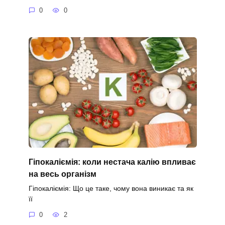
0
0
Гіпокаліємія: коли нестача калію впливає
на весь організм
Гіпокаліємія: Що це таке, чому вона виникає та як
її
0
2