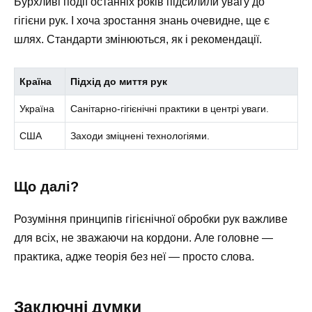
Бурхливі події останніх років підсилили увагу до
гігієни рук. І хоча зростання знань очевидне, ще є
шлях. Стандарти змінюються, як і рекомендації.
Країна
Підхід до миття рук
Україна
Санітарно-гігієнічні практики в центрі уваги.
США
Заходи зміцнені технологіями.
Що далі?
Розуміння принципів гігієнічної обробки рук важливе
для всіх, не зважаючи на кордони. Але головне —
практика, адже теорія без неї — просто слова.
Заключні думки