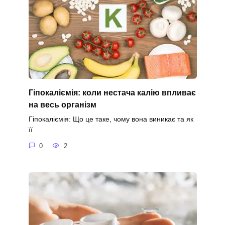
Гіпокаліємія: коли нестача калію впливає
на весь організм
Гіпокаліємія: Що це таке, чому вона виникає та як
її
0
2