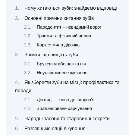
Чому хитаються зуби: знайдемо відповіді
Основні причини хитання зубів
Пародонтит – невидимий ворог
Травми та фізичний вплив
Карієс: мила дірочка
Звички, що нищать зуби
Бруксизм або важка ніч
Неусвідомлене жування
Як зберегти зуби на місці: профілактика та
поради
Догляд — ключ до здоров’я
Збалансоване харчування
Народні засоби та старовинні секрети
Розгляньмо опції лікування