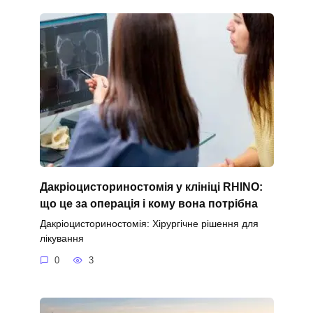
Дакріоцисториностомія у клініці RHINO:
що це за операція і кому вона потрібна
Дакріоцисториностомія: Хірургічне рішення для
лікування
0
3