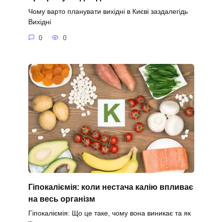
Чому варто планувати вихідні в Києві заздалегідь
Вихідні
0
0
Гіпокаліємія: коли нестача калію впливає
на весь організм
Гіпокаліємія: Що це таке, чому вона виникає та як