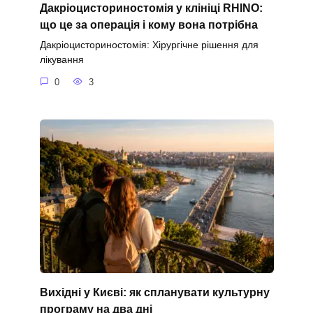
Дакріоцисториностомія у клініці RHINO:
що це за операція і кому вона потрібна
Дакріоцисториностомія: Хірургічне рішення для
лікування
0
3
Вихідні у Києві: як спланувати культурну
програму на два дні