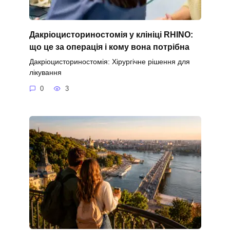
Дакріоцисториностомія у клініці RHINO:
що це за операція і кому вона потрібна
Дакріоцисториностомія: Хірургічне рішення для
лікування
0
3