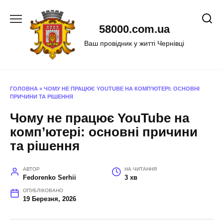
Перейти
до
58000.com.ua
вмісту
Ваш провідник у житті Чернівці
ГОЛОВНА
»
ЧОМУ НЕ ПРАЦЮЄ YOUTUBE НА КОМП’ЮТЕРІ: ОСНОВНІ
ПРИЧИНИ ТА РІШЕННЯ
Чому не працює YouTube на
комп’ютері: основні причини
та рішення
АВТОР
НА ЧИТАННЯ
Fedorenko Serhii
3 хв
ОПУБЛІКОВАНО
19 Березня, 2026