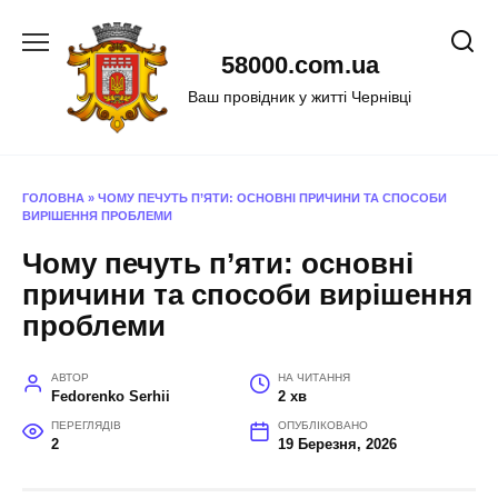
Перейти
до
58000.com.ua
вмісту
Ваш провідник у житті Чернівці
ГОЛОВНА
»
ЧОМУ ПЕЧУТЬ П’ЯТИ: ОСНОВНІ ПРИЧИНИ ТА СПОСОБИ
ВИРІШЕННЯ ПРОБЛЕМИ
Чому печуть п’яти: основні
причини та способи вирішення
проблеми
АВТОР
НА ЧИТАННЯ
Fedorenko Serhii
2 хв
ПЕРЕГЛЯДІВ
ОПУБЛІКОВАНО
2
19 Березня, 2026