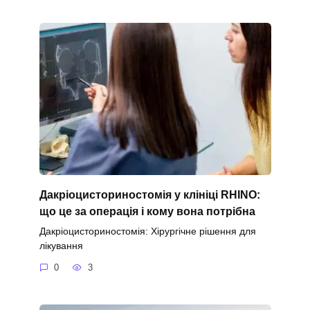
Дакріоцисториностомія у клініці RHINO:
що це за операція і кому вона потрібна
Дакріоцисториностомія: Хірургічне рішення для
лікування
0
3