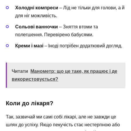
Холодні компреси
– Лід не тільки для голови, а й
для ніг можливість.
Сольові ванночки
– Зняття втоми та
полегшення. Перевірено бабусями.
Креми і мазі
– Іноді потрібен додатковий догляд.
Читати
Манометр: що це таке, як працює і де
використовується?
Коли до лікаря?
Так, зазвичай ми самі собі лікарі, але не завжди це
шлях до успіху. Якщо пекучість стає нестерпною або