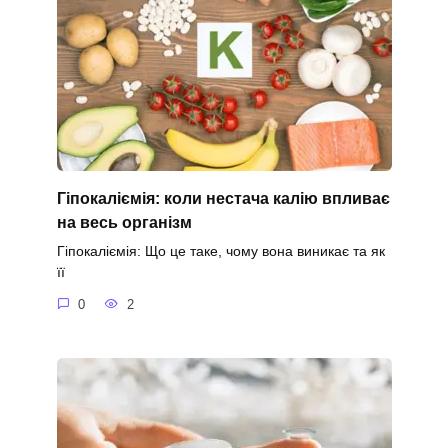
Гіпокаліємія: коли нестача калію впливає
на весь організм
Гіпокаліємія: Що це таке, чому вона виникає та як
її
0
2