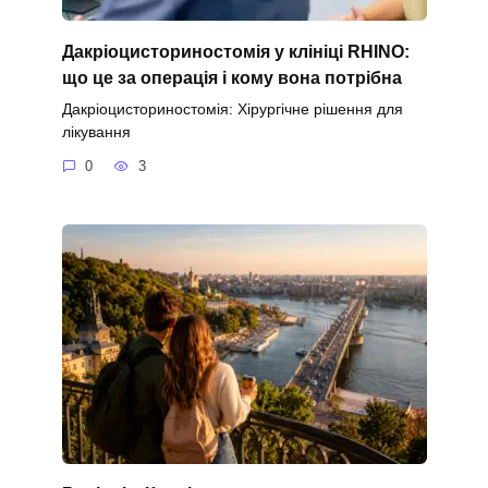
Дакріоцисториностомія у клініці RHINO:
що це за операція і кому вона потрібна
Дакріоцисториностомія: Хірургічне рішення для
лікування
0
3