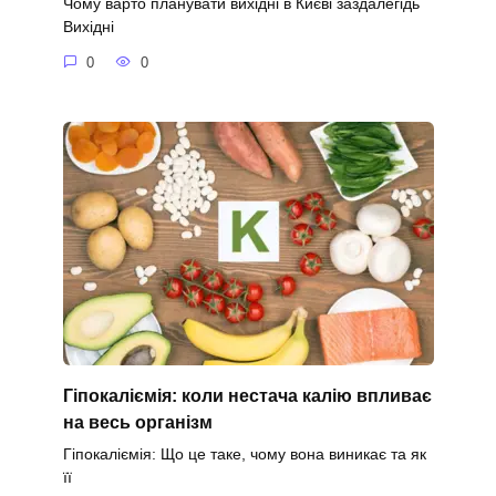
Чому варто планувати вихідні в Києві заздалегідь
Вихідні
0
0
Гіпокаліємія: коли нестача калію впливає
на весь організм
Гіпокаліємія: Що це таке, чому вона виникає та як
її