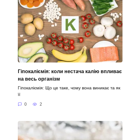
Гіпокаліємія: коли нестача калію впливає
на весь організм
Гіпокаліємія: Що це таке, чому вона виникає та як
її
0
2