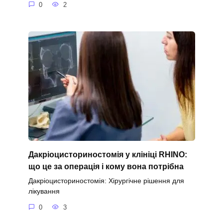
0
2
Дакріоцисториностомія у клініці RHINO:
що це за операція і кому вона потрібна
Дакріоцисториностомія: Хірургічне рішення для
лікування
0
3