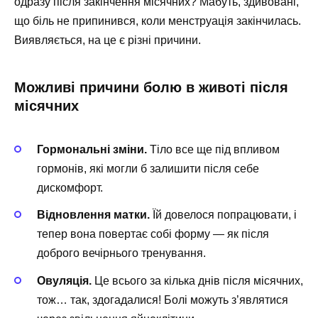
одразу після закінчення місячних? Мабуть, здивовані,
що біль не припинився, коли менструація закінчилась.
Виявляється, на це є різні причини.
Можливі причини болю в животі після
місячних
Гормональні зміни.
Тіло все ще під впливом
гормонів, які могли б залишити після себе
дискомфорт.
Відновлення матки.
Їй довелося попрацювати, і
тепер вона повертає собі форму — як після
доброго вечірнього тренування.
Овуляція.
Це всього за кілька днів після місячних,
тож… так, здогадалися! Болі можуть з’являтися