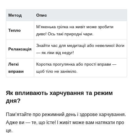
Метод
Опис
М’якенька грілка на живіт може зробити
Тепло
диво! Ось такі природні чари.
Знайти час для медитації або невеликої йоги
Релаксація
— як ліки від недуг!
Легкі
Коротка прогулянка або прості вправи —
вправи
щоб тіло не заніміло.
Як впливають харчування та режим
дня?
Пам’ятайте про режимний день і здорове харчування.
Адже ви — те, що їсте! І живіт може вам натякати про
це.