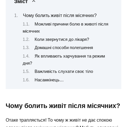
Зміст
Чому болить живіт після місячних?
Можливі причини болю в животі після
місячних
Коли звернутися до лікаря?
Домашні способи полегшення
Як впливають харчування та режим
дня?
Важливість слухати своє тіло
Насамкінець…
Чому болить живіт після місячних?
Отаке трапляється! То чому ж живіт не дає спокою