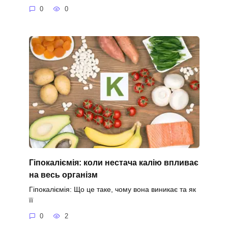
0
0
Гіпокаліємія: коли нестача калію впливає
на весь організм
Гіпокаліємія: Що це таке, чому вона виникає та як
її
0
2