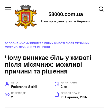
Перейти
до
58000.com.ua
вмісту
Ваш провідник у житті Чернівці
ГОЛОВНА
»
ЧОМУ ВИНИКАЄ БІЛЬ У ЖИВОТІ ПІСЛЯ МІСЯЧНИХ:
МОЖЛИВІ ПРИЧИНИ ТА РІШЕННЯ
Чому виникає біль у животі
після місячних: можливі
причини та рішення
АВТОР
НА ЧИТАННЯ
Fedorenko Serhii
2 хв
ПЕРЕГЛЯДІВ
ОПУБЛІКОВАНО
2
19 Березня, 2026