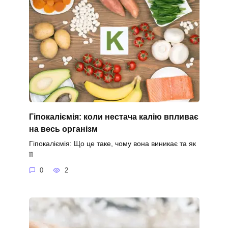
Гіпокаліємія: коли нестача калію впливає
на весь організм
Гіпокаліємія: Що це таке, чому вона виникає та як
її
0
2