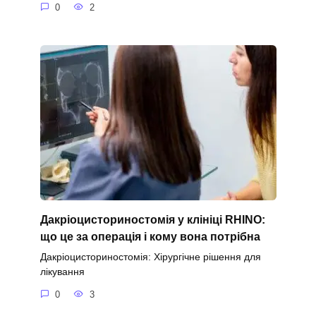
0
2
Дакріоцисториностомія у клініці RHINO:
що це за операція і кому вона потрібна
Дакріоцисториностомія: Хірургічне рішення для
лікування
0
3