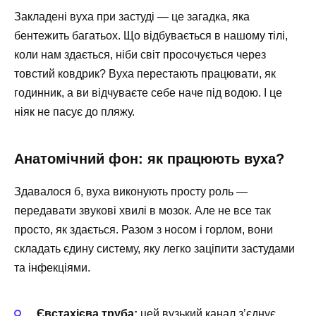
Закладені вуха при застуді — це загадка, яка
бентежить багатьох. Що відбувається в нашому тілі,
коли нам здається, ніби світ просочується через
товстий ковдрик? Вуха перестають працювати, як
годинник, а ви відчуваєте себе наче під водою. І це
ніяк не пасує до пляжу.
Анатомічний фон: як працюють вуха?
Здавалося б, вуха виконують просту роль —
передавати звукові хвилі в мозок. Але не все так
просто, як здається. Разом з носом і горлом, вони
складать єдину систему, яку легко заціпити застудами
та інфекціями.
Євстахієва труба:
цей вузький канал з’єднує