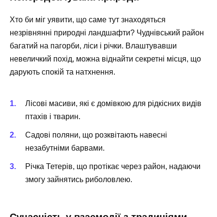
Хто би міг уявити, що саме тут знаходяться
незрівнянні природні ландшафти? Чуднівський район
багатий на пагорби, ліси і річки. Влаштувавши
невеличкий похід, можна віднайти секретні місця, що
дарують спокій та натхнення.
Лісові масиви, які є домівкою для рідкісних видів
птахів і тварин.
Садові поляни, що розквітають навесні
незабутніми барвами.
Річка Тетерів, що протікає через район, надаючи
змогу зайнятись риболовлею.