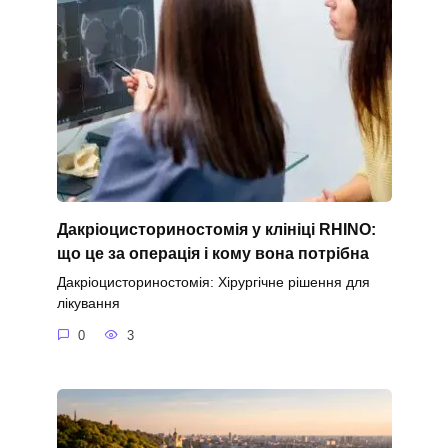
Дакріоцисториностомія у клініці RHINO:
що це за операція і кому вона потрібна
Дакріоцисториностомія: Хірургічне рішення для
лікування
0
3