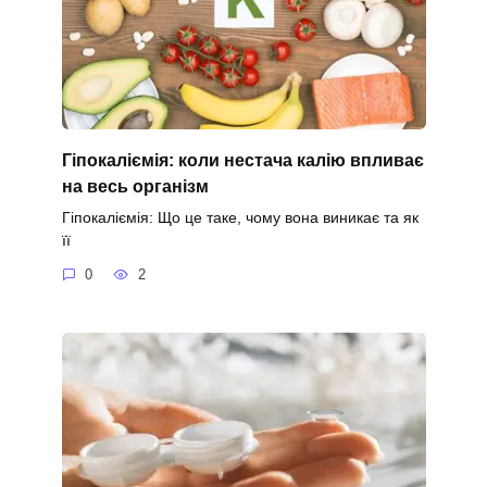
Гіпокаліємія: коли нестача калію впливає
на весь організм
Гіпокаліємія: Що це таке, чому вона виникає та як
її
0
2