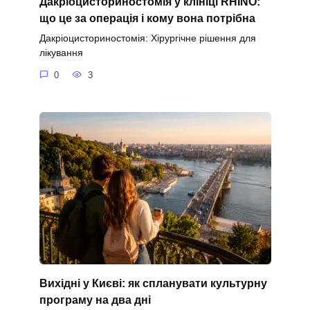
Дакріоцисториностомія у клініці RHINO:
що це за операція і кому вона потрібна
Дакріоцисториностомія: Хірургічне рішення для
лікування
0
3
Вихідні у Києві: як спланувати культурну
програму на два дні