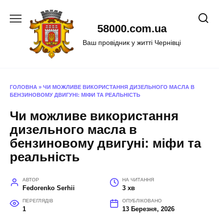
Перейти
до
58000.com.ua
вмісту
Ваш провідник у житті Чернівці
ГОЛОВНА
»
ЧИ МОЖЛИВЕ ВИКОРИСТАННЯ ДИЗЕЛЬНОГО МАСЛА В
БЕНЗИНОВОМУ ДВИГУНІ: МІФИ ТА РЕАЛЬНІСТЬ
Чи можливе використання
дизельного масла в
бензиновому двигуні: міфи та
реальність
АВТОР
НА ЧИТАННЯ
Fedorenko Serhii
3 хв
ПЕРЕГЛЯДІВ
ОПУБЛІКОВАНО
1
13 Березня, 2026