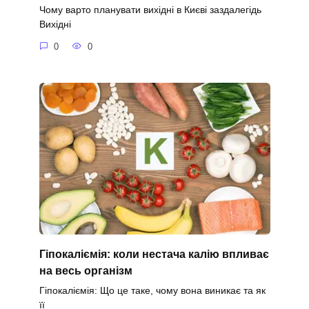
Чому варто планувати вихідні в Києві заздалегідь
Вихідні
0
0
Гіпокаліємія: коли нестача калію впливає
на весь організм
Гіпокаліємія: Що це таке, чому вона виникає та як
її