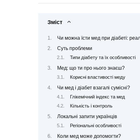
Зміст
Чи можна їсти мед при діабеті: реа
Суть проблеми
Типи діабету та їх особливості
Мед: що ти про нього знаєш?
Корисні властивості меду
Чи мед і діабет взагалі сумісні?
Глікемічний індекс та мед
Кількість і контроль
Локальні запити українців
Регіональні особливості
Коли мед може допомогти?