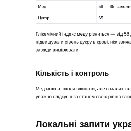
Мед
58 — 85, залежно
Цукор
65
Глікемічний індекс меду різниться — від 5
підвищувати рівень цукру в крові, ніж звич
завжди вимірювати.
Кількість і контроль
Мед можна інколи вживати, але в малих кіл
уважно слідкуєш за станом своїх рівнів гл
Локальні запити укра