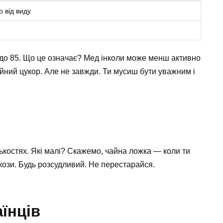
 від виду
8 до 85. Що це означає? Мед інколи може менш активно
айний цукор. Але не завжди. Ти мусиш бути уважним і
ькостях. Які малі? Скажемо, чайна ложка — коли ти
юкози. Будь розсудливий. Не перестарайся.
їнців