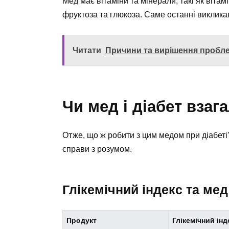
Мед має вітаміни та мінерали, такі як вітам
фруктоза та глюкоза. Саме останні виклика
Читати
Причини та вирішення пробле
Чи мед і діабет взага
Отже, що ж робити з цим медом при діабеті?
справи з розумом.
Глікемічний індекс та мед
Продукт
Глікемічний інде