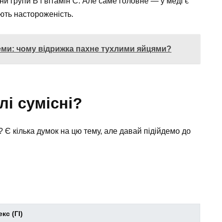
іни групи В і вітамін С. Але саме головне — у меді є
ють настороженість.
ми: чому відрижка пахне тухлими яйцями?
лі сумісні?
 Є кілька думок на цю тему, але давай підійдемо до
кс (ГІ)