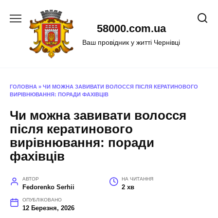
Перейти
до
58000.com.ua
вмісту
Ваш провідник у житті Чернівці
ГОЛОВНА
»
ЧИ МОЖНА ЗАВИВАТИ ВОЛОССЯ ПІСЛЯ КЕРАТИНОВОГО
ВИРІВНЮВАННЯ: ПОРАДИ ФАХІВЦІВ
Чи можна завивати волосся
після кератинового
вирівнювання: поради
фахівців
АВТОР
НА ЧИТАННЯ
Fedorenko Serhii
2 хв
ОПУБЛІКОВАНО
12 Березня, 2026