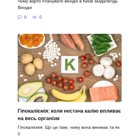
Чому варто планувати вихідні в Києві заздалегідь
Вихідні
0
0
Гіпокаліємія: коли нестача калію впливає
на весь організм
Гіпокаліємія: Що це таке, чому вона виникає та як
її