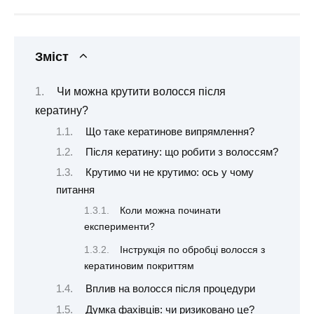
Зміст
Чи можна крутити волосся після
кератину?
Що таке кератинове випрямлення?
Після кератину: що робити з волоссям?
Крутимо чи не крутимо: ось у чому
питання
Коли можна починати
експерименти?
Інструкція по обробці волосся з
кератиновим покриттям
Вплив на волосся після процедури
Думка фахівців: чи ризиковано це?