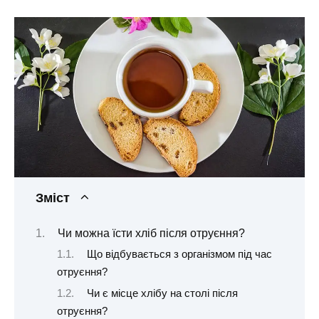
Зміст
Чи можна їсти хліб після отруєння?
Що відбувається з організмом під час
отруєння?
Чи є місце хлібу на столі після
отруєння?