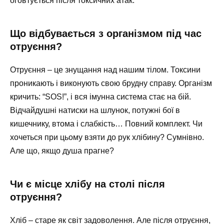
оговтується після токсичних атак.
Що відбувається з організмом під час
отруєння?
Отруєння – це знущання над нашим тілом. Токсини
проникають і виконують свою брудну справу. Організм
кричить: “SOS!”, і вся імунна система стає на бій.
Відчайдушні натиски на шлунок, потужні бої в
кишечнику, втома і слабкість… Повний комплект. Чи
хочеться при цьому взяти до рук хлібину? Сумнівно.
Але що, якщо душа прагне?
Чи є місце хлібу на столі після
отруєння?
Хліб – старе як світ задоволення. Але після отруєння,