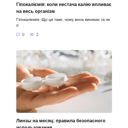
Гіпокаліємія: коли нестача калію впливає
на весь організм
Гіпокаліємія: Що це таке, чому вона виникає та як
її
0
2
Линзы на месяц: правила безопасного
использования