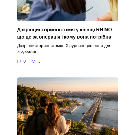
Дакріоцисториностомія у клініці RHINO:
що це за операція і кому вона потрібна
Дакріоцисториностомія: Хірургічне рішення для
лікування
0
3