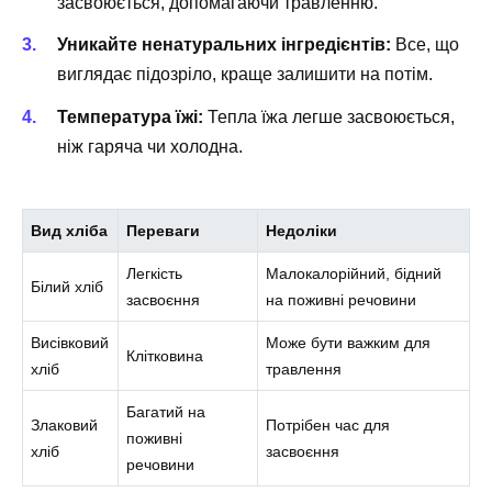
засвоюється, допомагаючи травленню.
Уникайте ненатуральних інгредієнтів:
Все, що
виглядає підозріло, краще залишити на потім.
Температура їжі:
Тепла їжа легше засвоюється,
ніж гаряча чи холодна.
Вид хліба
Переваги
Недоліки
Легкість
Малокалорійний, бідний
Білий хліб
засвоєння
на поживні речовини
Висівковий
Може бути важким для
Клітковина
хліб
травлення
Багатий на
Злаковий
Потрібен час для
поживні
хліб
засвоєння
речовини