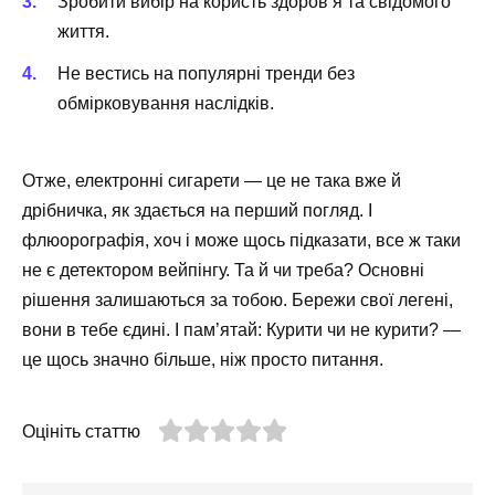
Зробити вибір на користь здоров’я та свідомого
життя.
Не вестись на популярні тренди без
обмірковування наслідків.
Отже, електронні сигарети — це не така вже й
дрібничка, як здається на перший погляд. І
флюорографія, хоч і може щось підказати, все ж таки
не є детектором вейпінгу. Та й чи треба? Основні
рішення залишаються за тобою. Бережи свої легені,
вони в тебе єдині. І пам’ятай: Курити чи не курити? —
це щось значно більше, ніж просто питання.
Оцініть статтю