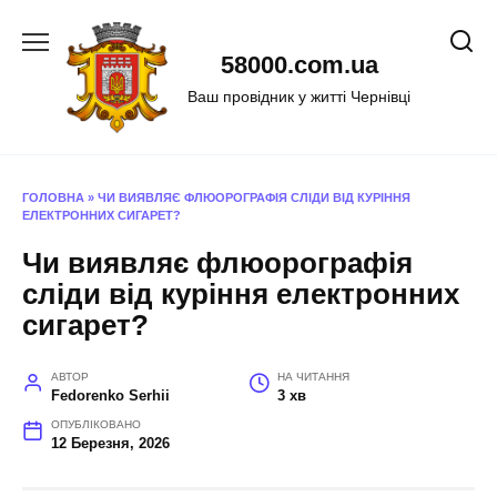
Перейти
до
58000.com.ua
вмісту
Ваш провідник у житті Чернівці
ГОЛОВНА
»
ЧИ ВИЯВЛЯЄ ФЛЮОРОГРАФІЯ СЛІДИ ВІД КУРІННЯ
ЕЛЕКТРОННИХ СИГАРЕТ?
Чи виявляє флюорографія
сліди від куріння електронних
сигарет?
АВТОР
НА ЧИТАННЯ
Fedorenko Serhii
3 хв
ОПУБЛІКОВАНО
12 Березня, 2026