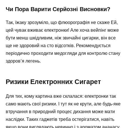
Чи Пора Варити Серйозні Висновки?
Так, їжаку зрозуміло, що флюорографія не скаже Ей,
цей чувак вживає електронки! Але хоча вейпінг може
бути менш шкідливим, ніж звичайні цигарки, він все
ще не здоровий на сто відсотків. Рекомендується
періодично проходити медогляди для контролю стану
здоров’я легень.
Ризики Електронних Сигарет
Для тих, кому картина вже склалася: електронки так
само мають свої ризики. І тут як не крути, але будь-яке
втручання в природний процес дихання може мати
наслідки. Таких гаджетів треба остерігатися, навіть
якщо вони виглядають невинно і з ароматом ананасу.