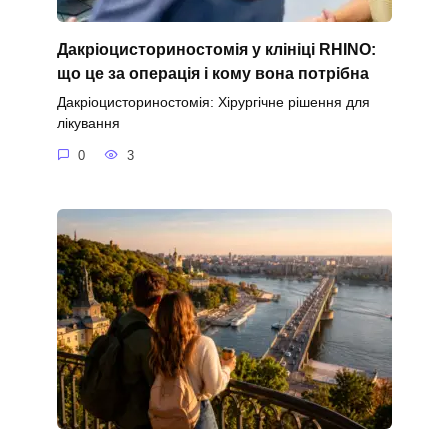
Дакріоцисториностомія у клініці RHINO:
що це за операція і кому вона потрібна
Дакріоцисториностомія: Хірургічне рішення для
лікування
0
3