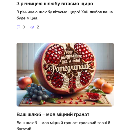
З річницею шлюбу вітаємо щиро
З річницею шлюбу вітаємо щиро! Хай любов ваша
буде міцна.
0
2
Ваш шлюб – мов міцний гранат
Ваш шлюб – мов міцний гранат: красивий зовні й
багатий