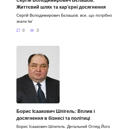
Життєвий шлях та кар’єрні досягнення
Сергій Володимирович Бєлашов: все, що потрібно
знати Ім’
0
3
Борис Ісаакович Шпігель: Вплив і
досягнення в бізнесі та політиці
Борис Ісаакович Шпигель: Детальний Огляд Його