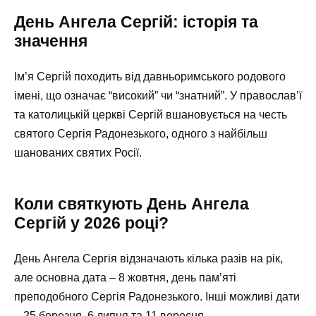
День Ангела Сергій: історія та
значення
Ім’я Сергій походить від давньоримського родового
імені, що означає “високий” чи “знатний”. У православ’ї
та католицькій церкві Сергій вшановується на честь
святого Сергія Радонезького, одного з найбільш
шанованих святих Росії.
Коли святкують День Ангела
Сергій у 2026 році?
День Ангела Сергія відзначають кілька разів на рік,
але основна дата – 8 жовтня, день пам’яті
преподобного Сергія Радонезького. Інші можливі дати
– 25 березня, 6 липня та 11 вересня.