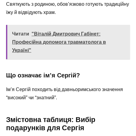
Святкують з родиною, обов’язково готують традиційну
їжу й відвідують храм.
Читати
"Віталій Дмитрович Габінет:
Професійна допомога травматолога в
Україні"
Що означає ім’я Сергій?
Ім’я Сергій походить від давньоримського значення
“високий” чи “знатний”.
Змістовна таблиця: Вибір
подарунків для Сергія