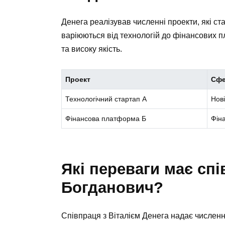
Денега реалізував численні проекти, які ст
варіюються від технологій до фінансових 
та високу якість.
Проект
Сф
Технологічний стартап А
Нові
Фінансова платформа Б
Фін
Які переваги має спі
Богданович?
Співпраця з Віталієм Денега надає численні