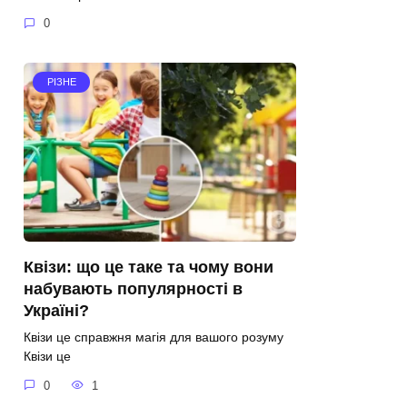
0
РІЗНЕ
Квізи: що це таке та чому вони
набувають популярності в
Україні?
Квізи це справжня магія для вашого розуму
Квізи це
0
1