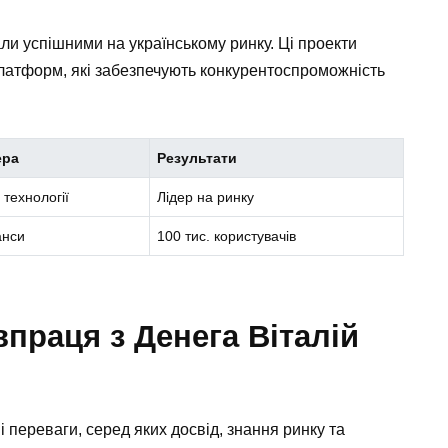
али успішними на українському ринку. Ці проекти
платформ, які забезпечують конкурентоспроможність
ера
Результати
 технології
Лідер на ринку
анси
100 тис. користувачів
впраця з Денега Віталій
 переваги, серед яких досвід, знання ринку та