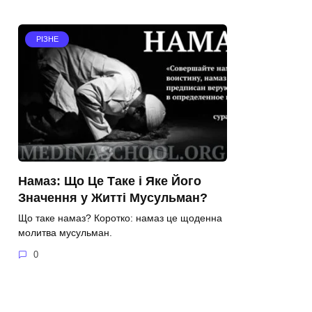
РІЗНЕ
Намаз: Що Це Таке і Яке Його
Значення у Житті Мусульман?
Що таке намаз? Коротко: намаз це щоденна
молитва мусульман.
0