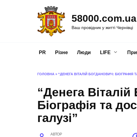
Перейти
до
58000.com.ua
вмісту
Ваш провідник у житті Чернівці
PR
Різне
Люди
LIFE
При
ГОЛОВНА
»
“ДЕНЕГА ВІТАЛІЙ БОГДАНОВИЧ: БІОГРАФІЯ Т
“Денега Віталій
Біографія та до
галузі”
АВТОР