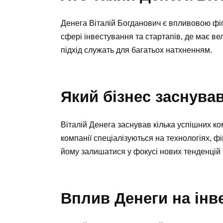
Денега Віталій Богданович є впливовою фігу
сфері інвестування та стартапів, де має ве
підхід служать для багатьох натхненням.
Який бізнес заснував
Віталій Денега заснував кілька успішних ко
компанії спеціалізуються на технологіях, ф
йому залишатися у фокусі нових тенденцій 
Вплив Денеги на інве