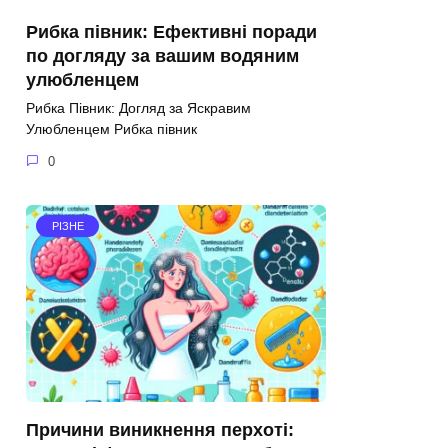
Рибка півник: Ефективні поради
по догляду за вашим водяним
улюбленцем
Рибка Півник: Догляд за Яскравим
Улюбленцем Рибка півник
0
РІЗНЕ
Причини виникнення перхоті: