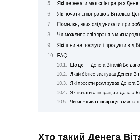
Які переваги має співпраця з Дене
Як почати співпрацю з Віталієм Де
Помилки, яких слід уникати при роб
Чи можлива співпраця з міжнародн
Які ціни на послуги і продукти від 
FAQ
Що це — Денега Віталій Богдан
Який бізнес заснував Денега Ві
Які проекти реалізував Денега В
Як почати співпрацю з Денега В
Чи можлива співпраця з міжнар
Хто такий Денега Ві