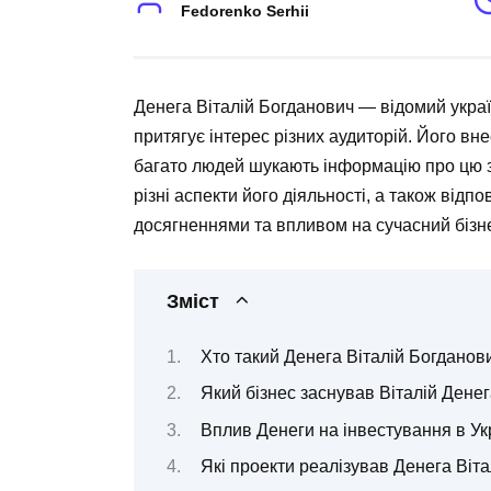
Fedorenko Serhii
Денега Віталій Богданович — відомий україн
притягує інтерес різних аудиторій. Його вн
багато людей шукають інформацію про цю з
різні аспекти його діяльності, а також відп
досягненнями та впливом на сучасний бізн
Зміст
Хто такий Денега Віталій Богданов
Який бізнес заснував Віталій Дене
Вплив Денеги на інвестування в Ук
Які проекти реалізував Денега Віт