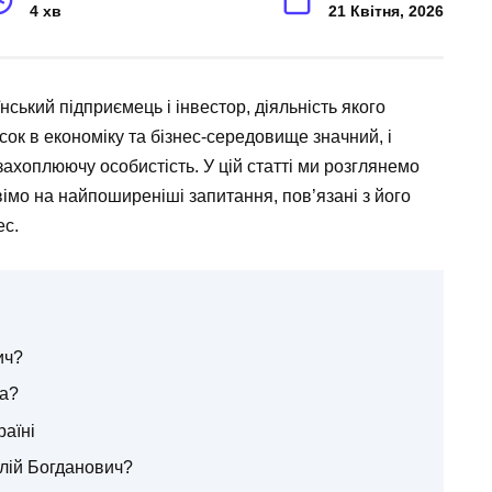
4 хв
21 Квітня, 2026
ський підприємець і інвестор, діяльність якого
есок в економіку та бізнес-середовище значний, і
ахоплюючу особистість. У цій статті ми розглянемо
овімо на найпоширеніші запитання, пов’язані з його
ес.
ич?
га?
раїні
алій Богданович?