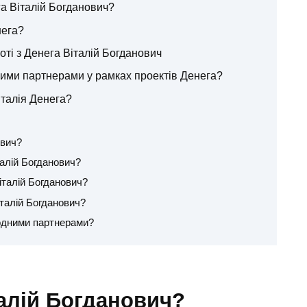
га Віталій Богданович?
нега?
оті з Денега Віталій Богданович
ими партнерами у рамках проектів Денега?
Віталія Денега?
ович?
талій Богданович?
італій Богданович?
італій Богданович?
одними партнерами?
талій Богданович?