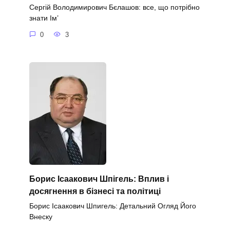
Сергій Володимирович Бєлашов: все, що потрібно
знати Ім’
0
3
Борис Ісаакович Шпігель: Вплив і
досягнення в бізнесі та політиці
Борис Ісаакович Шпигель: Детальний Огляд Його
Внеску